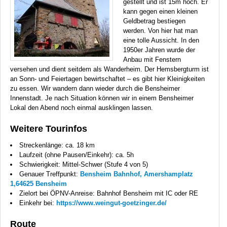
gestellt und ist 15m hoch. Er
kann gegen einen kleinen
Geldbetrag bestiegen
werden. Von hier hat man
eine tolle Aussicht. In den
1950er Jahren wurde der
Anbau mit Fenstern
versehen und dient seitdem als Wanderheim. Der Hemsbergturm ist
an Sonn- und Feiertagen bewirtschaftet – es gibt hier Kleinigkeiten
zu essen. Wir wandern dann wieder durch die Bensheimer
Innenstadt. Je nach Situation können wir in einem Bensheimer
Lokal den Abend noch einmal ausklingen lassen.
Weitere Tourinfos
Streckenlänge: ca. 18 km
Laufzeit (ohne Pausen/Einkehr): ca. 5h
Schwierigkeit: Mittel-Schwer (Stufe 4 von 5)
Genauer Treffpunkt:
Bensheim Bahnhof, Amershamplatz
1,64625 Bensheim
Zielort bei ÖPNV-Anreise: Bahnhof Bensheim mit IC oder RE
Einkehr bei:
https://www.weingut-goetzinger.de/
Route