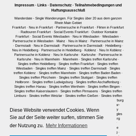
Impressum
·
Links
·
Datenschutz
·
Teilnahmebedingungen und
Haftungsausschluß
Wanderdate - Single Wanderungen. Für Singles über 20 aus dem ganzen
Rhein Main Gebiet
Frankfurt
·
Neu in Frankfurt
·
Partnersuche in Frankfurt
·
Flirten in Frankfurt
·
Radtouren Frankfurt
·
Social Events Frankfurt
·
Outdoor Kontakte
Frankfurt
·
Social Events Wiesbaden
·
Neu in Wiesbaden
·
Wiesbaden
·
Partnersuche in Wiesbaden
·
Mainz
·
Neu in Mainz
·
Partnersuche in Mainz
·
Darmstadt
·
Neu in Darmstadt
·
Partnersuche in Darmstadt
·
Heidelberg
·
Neu in Heidelberg
·
Partnersuche in Heidelberg
·
Koblenz
·
Neu In Koblenz
·
Partnersuche in Koblenz
·
Neu In Karlsruhe
·
Karlsruhe
·
Partnersuche in
Karlsruhe
·
Neu in Mannheim
·
Mannheim
·
Singles treffen Karlsruhe
·
Singles treffen Heidelberg
·
Singles treffen Frankfurt
·
Singles treffen
Wiesbaden
·
Singles treffen Mainz
·
Singles treffen Darmstadt
·
Singles
treffen Koblenz
·
Singles treffen Mannheim
·
Singles treffen Baden Baden
·
Singles treffen Pforzheim
·
Singles treffen Stuttgart
·
Singles treffen
Heilbronn
·
Singles treffen Ludwigsburg
·
Singles treffen Aschaffenburg
·
Singles treffen Hanau
·
Singles treffen Wertheim
·
Singles treffen Bingen
·
Singles treffen Kaiserslautern
·
Singles treffen Pirmasens
·
Singles treffen
Limburg
·
Singles treffen Wetzlar
·
Singles treffen Gießen
·
Singles treffen
Bonn
·
Singles treffen Köln
·
Singles treffen Siegen
·
Singles treffen Marburg
·
Singles treffen Würzburg
·
Singles treffen Fulda
·
Singles treffen Idar-
Diese Website verwendet Cookies. Wenn
Oberstein
·
Neu in München
·
Singles treffen München
·
Single Party
München
·
Single Treffen Pfalz
·
Singles München
·
Neu in Berlin
·
Singles
Sie auf der Seite weiter surfen, stimmen Sie
treffen Berlin
·
Single Party Berlin
·
Singles Berlin
·
Singles Regensburg
Single Männer Frankfurt
·
Single Frauen Frankfurt
·
Single Männer
der Nutzung zu.
Mehr Informationen
Darmstadt
·
Single Frauen Darmstadt
·
Single Männer Mainz
·
Single
Frauen Mainz
·
Single Frauen Wiesbaden
·
Single Frauen Heidelberg
·