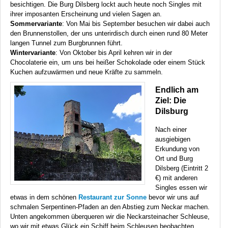
besichtigen. Die Burg Dilsberg lockt auch heute noch Singles mit
ihrer imposanten Erscheinung und vielen Sagen an.
Sommervariante
: Von Mai bis September besuchen wir dabei auch
den Brunnenstollen, der uns unterirdisch durch einen rund 80 Meter
langen Tunnel zum Burgbrunnen führt.
Wintervariante
: Von Oktober bis April kehren wir in der
Chocolaterie ein, um uns bei heißer Schokolade oder einem Stück
Kuchen aufzuwärmen und neue Kräfte zu sammeln.
Endlich am
Ziel: Die
Dilsburg
Nach einer
ausgiebigen
Erkundung von
Ort und Burg
Dilsberg (Eintritt 2
€) mit anderen
Singles essen wir
etwas in dem schönen
Restaurant zur Sonne
bevor wir uns auf
schmalen Serpentinen-Pfaden an den Abstieg zum Neckar machen.
Unten angekommen überqueren wir die Neckarsteinacher Schleuse,
wo wir mit etwas Glück ein Schiff beim Schleusen beobachten