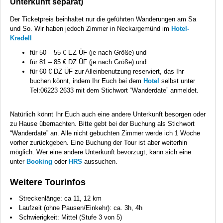
Unterkunft separat)
Der Ticketpreis beinhaltet nur die geführten Wanderungen am Sa
und So. Wir haben jedoch Zimmer in Neckargemünd im
Hotel-
Kredell
für 50 – 55 € EZ ÜF (je nach Größe) und
für 81 – 85 € DZ ÜF (je nach Größe) und
für 60 € DZ ÜF zur Alleinbenutzung reserviert, das Ihr
buchen könnt, indem Ihr Euch bei dem
Hotel
selbst unter
Tel:06223 2633 mit dem Stichwort “Wanderdate” anmeldet.
Natürlich könnt Ihr Euch auch eine andere Unterkunft besorgen oder
zu Hause übernachten. Bitte gebt bei der Buchung als Stichwort
“Wanderdate” an. Alle nicht gebuchten Zimmer werde ich 1 Woche
vorher zurückgeben. Eine Buchung der Tour ist aber weiterhin
möglich. Wer eine andere Unterkunft bevorzugt, kann sich eine
unter
Booking
oder
HRS
aussuchen.
Weitere Tourinfos
Streckenlänge: ca 11, 12 km
Laufzeit (ohne Pausen/Einkehr): ca. 3h, 4h
Schwierigkeit: Mittel (Stufe 3 von 5)