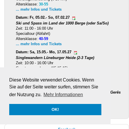
Altersklasse:
30-55
... mehr Infos und Tickets
Datum: Fr, 05.02.- So, 07.02.27
Ski und Spass im Land der 1000 Berge (oder Sa/So)
Zeit: 11:00 - 16:00 Uhr
Specialtour (Abfahrt)
Altersklasse:
40-59
... mehr Infos und Tickets
Datum: Sa, 15.05.- Mo, 17.05.27
Singlewandern Lüneburger Heide (2-3 Tage)
Zeit: 10:00 - 16:00 Uhr
Ganztagswanderung (15,15,15)
Altersklasse:
40-65
... mehr Infos und Tickets
Diese Website verwendet Cookies. Wenn
Sie auf der Seite weiter surfen, stimmen Sie
Datum: So, 16.05.- So, 23.05.27
Entdeckungsreise Portugal mit Nationalpark Peneda-Gerês
der Nutzung zu.
Mehr Informationen
Zeit: 06:55 - 09:00 Uhr
Ganztagswanderung (7-13 km)
Altersklasse:
ab 40
OK!
... mehr Infos und Tickets