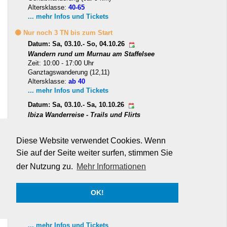
Altersklasse:
40-65
... mehr Infos und Tickets
🟡 Nur noch 3 TN bis zum Start
Datum: Sa, 03.10.- So, 04.10.26
Wandern rund um Murnau am Staffelsee
Zeit: 10:00 - 17:00 Uhr
Ganztagswanderung (12,11)
Altersklasse:
ab 40
... mehr Infos und Tickets
Datum: Sa, 03.10.- Sa, 10.10.26
Ibiza Wanderreise - Trails und Flirts
Zeit: 12:00 - 08:00 Uhr
Ganztagswanderung (5-10 km)
Diese Website verwendet Cookies. Wenn
Altersklasse:
30-55
... mehr Infos und Tickets
Sie auf der Seite weiter surfen, stimmen Sie
der Nutzung zu.
Mehr Informationen
🟡 Nur noch 3 TN bis zum Start
Datum: So, 04.10.26
Über die Gertelbachwasserfälle zum Unholdfelsen
OK!
Zeit: 10:30 - 17:45 Uhr
Ganztagswanderung (ca. 12 km)
Altersklasse:
35-55
... mehr Infos und Tickets