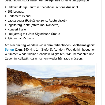
Besichtigungstour haben wir Gelegenheit für eine Shoppingtour.
+ Hallgrimskirkja, Turm ist begehbar, schöne Aussicht
+ 101 Lounge,
+ Parlament Island
+ Laugarvegur (Fußgängerzone, Austurstræti)
+ Ingolfstorg Platz (öfters mal Konzerte)
+ Konzert Halle
+ Lækjartorg mit Jörn Sigurdsson Statue
+ Tjörnin mit Rathaus
Am Nachmittag wandern wir in dem farbenfrohen Geothermalgebiet
Seltun
(2km, 140 Hm, 1h, Stufe 3). Auf dem Weg dorhin besuchen
wir immer wieder kleine Sehenswürdigkeiten. Wir übernachten und
Essen in Keflavik, da wir schon wieder früh raus müssen.