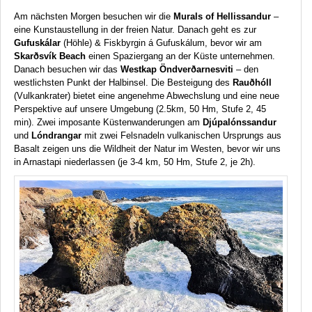
Am nächsten Morgen besuchen wir die
Murals of Hellissandur
–
eine Kunstaustellung in der freien Natur. Danach geht es zur
Gufuskálar
(Höhle) & Fiskbyrgin á Gufuskálum, bevor wir am
Skarðsvík Beach
einen Spaziergang an der Küste unternehmen.
Danach besuchen wir das
Westkap Öndverðarnesviti
– den
westlichsten Punkt der Halbinsel. Die Besteigung des
Rauðhóll
(Vulkankrater) bietet eine angenehme Abwechslung und eine neue
Perspektive auf unsere Umgebung (2.5km, 50 Hm, Stufe 2, 45
min). Zwei imposante Küstenwanderungen am
Djúpalónssandur
und
Lóndrangar
mit zwei Felsnadeln vulkanischen Ursprungs aus
Basalt zeigen uns die Wildheit der Natur im Westen, bevor wir uns
in Arnastapi niederlassen (je 3-4 km, 50 Hm, Stufe 2, je 2h).