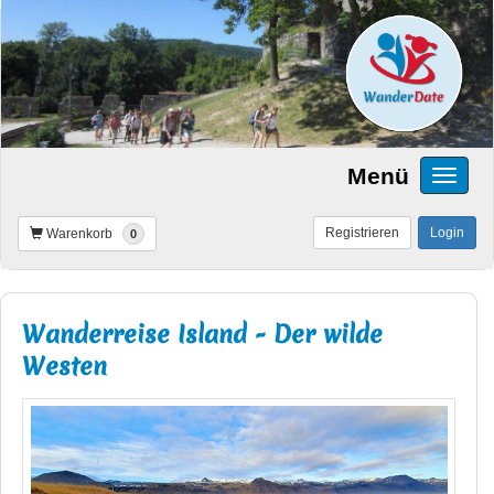
Menü
Registrieren
Login
Warenkorb
0
Wanderreise Island - Der wilde
Westen