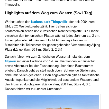
Thingvellir.
Highlights auf dem Weg zum Westen (So-1.Tag)
Wir besuchen den
Nationalpark Thingvellir
, der seit 2004 zum
UNESCO
Weltkulturerbe zählt. Hier treffen sich die
nordamerikanischen und eurasischen Kontinentalplatte. Die Fläche
zwischen den tektonischen Platten wächst jedes Jahr um ca. 2 cm.
In der gebildeten Allmännerschlucht Almannagjá fanden im
Mittelalter alle Teilnehmer der gesetzgebenden Versammlung Alþing
Platz (Länge 7km, 50 Hm, Stufe 2, 2.5h)
Danach fahren wir zum 2. höchsten Wasserfall Islands, dem
Glymur
mit einer Fallhöhe von 196 m. Hier können wir zunächst
etwas Abenteuer bei der Flussquerung über einen Baumstamm
erleben. Danach geht es steil nach oben. Schwierige Stellen sind
dabei mit Seilen gesichert. Oben angekommen gibt es fantastische
Aussichtspunkte und die Möglichkeit bei passendem Wasserstand
den Fluss zu durchqueren (Länge 7km, 280 Hm, Stufe 4, 3h).
Danach fahren wir zu unserer Unterkunft.