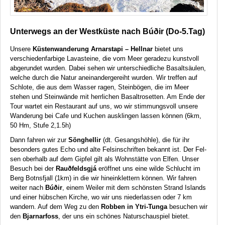
Unterwegs an der Westküste nach Búðir (Do-5.Tag)
Unsere
Küstenwanderung Arnarstapi – Hellnar
bietet uns
verschiedenfarbige Lavasteine, die vom Meer geradezu kunstvoll
abgerundet wurden. Dabei sehen wir unterschiedliche Basaltsäulen,
welche durch die Natur aneinandergereiht wurden. Wir treffen auf
Schlote, die aus dem Wasser ragen, Steinbögen, die im Meer
stehen und Steinwände mit herrlichen Basaltrosetten. Am Ende der
Tour wartet ein Restaurant auf uns, wo wir stimmungsvoll unsere
Wanderung bei Cafe und Kuchen ausklingen lassen können (6km,
50 Hm, Stufe 2,1.5h)
Dann fahren wir zur
Sönghellir
(dt. Ges­angs­höhle), die für ihr
beson­ders gutes Echo und alte Fels­inschrift­en bek­annt ist. Der Fel­
sen oberhalb auf dem Gipfel gilt als Wohnstätte von El­fen. Unser
Besuch bei der
Rauðfeldsgjá
eröffnet uns eine wilde Schlucht im
Berg Botnsfjall (1km) in die wir hineinklettern können. Wir fahren
weiter nach
Búðir
, einem Weiler mit dem schönsten Strand Islands
und einer hübschen Kirche, wo wir uns niederlassen oder 7 km
wandern. Auf dem Weg zu den
Robben in Ytri-Tunga
besuchen wir
den
Bjarnarfoss
, der uns ein schönes Naturschauspiel bietet.