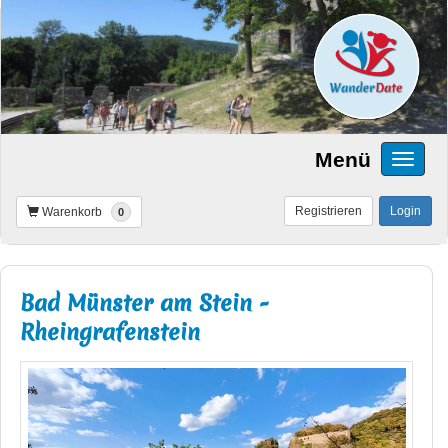
Menü
Registrieren
Login
Warenkorb
0
Bad Münster am Stein -
Rheingrafenstein