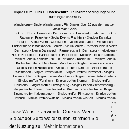
Impressum
·
Links
·
Datenschutz
·
Teilnahmebedingungen und
Haftungsausschluß
Wanderdate - Single Wanderungen. Für Singles über 20 aus dem ganzen
Rhein Main Gebiet
Frankfurt
·
Neu in Frankfurt
·
Partnersuche in Frankfurt
·
Flirten in Frankfurt
·
Radtouren Frankfurt
·
Social Events Frankfurt
·
Outdoor Kontakte
Frankfurt
·
Social Events Wiesbaden
·
Neu in Wiesbaden
·
Wiesbaden
·
Partnersuche in Wiesbaden
·
Mainz
·
Neu in Mainz
·
Partnersuche in Mainz
·
Darmstadt
·
Neu in Darmstadt
·
Partnersuche in Darmstadt
·
Heidelberg
·
Neu in Heidelberg
·
Partnersuche in Heidelberg
·
Koblenz
·
Neu In Koblenz
·
Partnersuche in Koblenz
·
Neu In Karlsruhe
·
Karlsruhe
·
Partnersuche in
Karlsruhe
·
Neu in Mannheim
·
Mannheim
·
Singles treffen Karlsruhe
·
Singles treffen Heidelberg
·
Singles treffen Frankfurt
·
Singles treffen
Wiesbaden
·
Singles treffen Mainz
·
Singles treffen Darmstadt
·
Singles
treffen Koblenz
·
Singles treffen Mannheim
·
Singles treffen Baden Baden
·
Singles treffen Pforzheim
·
Singles treffen Stuttgart
·
Singles treffen
Heilbronn
·
Singles treffen Ludwigsburg
·
Singles treffen Aschaffenburg
·
Singles treffen Hanau
·
Singles treffen Wertheim
·
Singles treffen Bingen
·
Singles treffen Kaiserslautern
·
Singles treffen Pirmasens
·
Singles treffen
Limburg
·
Singles treffen Wetzlar
·
Singles treffen Gießen
·
Singles treffen
Bonn
·
Singles treffen Köln
·
Singles treffen Siegen
·
Singles treffen Marburg
·
Singles treffen Würzburg
·
Singles treffen Fulda
·
Singles treffen Idar-
Oberstein
·
Neu in München
·
Singles treffen München
·
Single Party
Diese Website verwendet Cookies. Wenn
München
·
Single Treffen Pfalz
·
Singles München
·
Neu in Berlin
·
Singles
Sie auf der Seite weiter surfen, stimmen Sie
treffen Berlin
·
Single Party Berlin
·
Singles Berlin
·
Singles Regensburg
Single Männer Frankfurt
·
Single Frauen Frankfurt
·
Single Männer
der Nutzung zu.
Mehr Informationen
Darmstadt
·
Single Frauen Darmstadt
·
Single Männer Mainz
·
Single