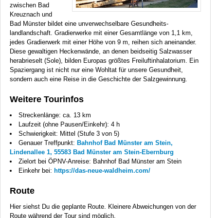
zwischen Bad
Kreuznach und
Bad Münster bildet eine unverwechselbare Gesundheits-
landlandschaft. Gradierwerke mit einer Gesamtlänge von 1,1 km,
jedes Gradierwerk mit einer Höhe von 9 m, reihen sich aneinander.
Diese gewaltigen Heckenwände, an denen beidseitig Salzwasser
herabrieselt (Sole), bilden Europas größtes Freiluftinhalatorium. Ein
Spaziergang ist nicht nur eine Wohltat für unsere Gesundheit,
sondern auch eine Reise in die Geschichte der Salzgewinnung.
Weitere Tourinfos
Streckenlänge: ca. 13 km
Laufzeit (ohne Pausen/Einkehr): 4 h
Schwierigkeit: Mittel (Stufe 3 von 5)
Genauer Treffpunkt:
Bahnhof Bad Münster am Stein,
Lindenallee 1, 55583 Bad Münster am Stein-Ebernburg
Zielort bei ÖPNV-Anreise: Bahnhof Bad Münster am Stein
Einkehr bei:
https://das-neue-waldheim.com/
Route
Hier siehst Du die geplante Route. Kleinere Abweichungen von der
Route während der Tour sind möglich.