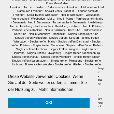
Rhein Main Gebiet
Frankfurt
·
Neu in Frankfurt
·
Partnersuche in Frankfurt
·
Flirten in Frankfurt
·
Radtouren Frankfurt
·
Social Events Frankfurt
·
Outdoor Kontakte
Frankfurt
·
Social Events Wiesbaden
·
Neu in Wiesbaden
·
Wiesbaden
·
Partnersuche in Wiesbaden
·
Mainz
·
Neu in Mainz
·
Partnersuche in Mainz
·
Darmstadt
·
Neu in Darmstadt
·
Partnersuche in Darmstadt
·
Heidelberg
·
Neu in Heidelberg
·
Partnersuche in Heidelberg
·
Koblenz
·
Neu In Koblenz
·
Partnersuche in Koblenz
·
Neu In Karlsruhe
·
Karlsruhe
·
Partnersuche in
Karlsruhe
·
Neu in Mannheim
·
Mannheim
·
Singles treffen Karlsruhe
·
Singles treffen Heidelberg
·
Singles treffen Frankfurt
·
Singles treffen
Wiesbaden
·
Singles treffen Mainz
·
Singles treffen Darmstadt
·
Singles
treffen Koblenz
·
Singles treffen Mannheim
·
Singles treffen Baden Baden
·
Singles treffen Pforzheim
·
Singles treffen Stuttgart
·
Singles treffen
Heilbronn
·
Singles treffen Ludwigsburg
·
Singles treffen Aschaffenburg
·
Singles treffen Hanau
·
Singles treffen Wertheim
·
Singles treffen Bingen
·
Singles treffen Kaiserslautern
·
Singles treffen Pirmasens
·
Singles treffen
Limburg
·
Singles treffen Wetzlar
·
Singles treffen Gießen
·
Singles treffen
Bonn
·
Singles treffen Köln
·
Singles treffen Siegen
·
Singles treffen Marburg
·
Singles treffen Würzburg
·
Singles treffen Fulda
·
Singles treffen Idar-
Oberstein
·
Neu in München
·
Singles treffen München
·
Single Party
Diese Website verwendet Cookies. Wenn
München
·
Single Treffen Pfalz
·
Singles München
·
Neu in Berlin
·
Singles
Sie auf der Seite weiter surfen, stimmen Sie
treffen Berlin
·
Single Party Berlin
·
Singles Berlin
·
Singles Regensburg
Single Männer Frankfurt
·
Single Frauen Frankfurt
·
Single Männer
der Nutzung zu.
Mehr Informationen
Darmstadt
·
Single Frauen Darmstadt
·
Single Männer Mainz
·
Single
Frauen Mainz
·
Single Frauen Wiesbaden
·
Single Frauen Heidelberg
·
Single Frauen
·
Single Männer
·
Singles in Karlsruhe
·
Singles in Mannheim
·
OK!
Single Frauen Marburg
·
Single Frauen Siegen
·
Single Männer Heidelberg
Traumpartner in Frankfurt
·
Traumpartner in Darmstadt
·
Traumpartner in
Mainz
·
Traumpartner in Wiesbaden
·
Traumpartner in Heidelberg
·
Traumpartner in München