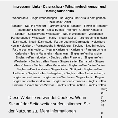
Impressum
·
Links
·
Datenschutz
·
Teilnahmebedingungen und
Haftungsausschluß
Wanderdate - Single Wanderungen. Für Singles über 20 aus dem ganzen
Rhein Main Gebiet
Frankfurt
·
Neu in Frankfurt
·
Partnersuche in Frankfurt
·
Flirten in Frankfurt
·
Radtouren Frankfurt
·
Social Events Frankfurt
·
Outdoor Kontakte
Frankfurt
·
Social Events Wiesbaden
·
Neu in Wiesbaden
·
Wiesbaden
·
Partnersuche in Wiesbaden
·
Mainz
·
Neu in Mainz
·
Partnersuche in Mainz
·
Darmstadt
·
Neu in Darmstadt
·
Partnersuche in Darmstadt
·
Heidelberg
·
Neu in Heidelberg
·
Partnersuche in Heidelberg
·
Koblenz
·
Neu In Koblenz
·
Partnersuche in Koblenz
·
Neu In Karlsruhe
·
Karlsruhe
·
Partnersuche in
Karlsruhe
·
Neu in Mannheim
·
Mannheim
·
Singles treffen Karlsruhe
·
Singles treffen Heidelberg
·
Singles treffen Frankfurt
·
Singles treffen
Wiesbaden
·
Singles treffen Mainz
·
Singles treffen Darmstadt
·
Singles
treffen Koblenz
·
Singles treffen Mannheim
·
Singles treffen Baden Baden
·
Singles treffen Pforzheim
·
Singles treffen Stuttgart
·
Singles treffen
Heilbronn
·
Singles treffen Ludwigsburg
·
Singles treffen Aschaffenburg
·
Singles treffen Hanau
·
Singles treffen Wertheim
·
Singles treffen Bingen
·
Singles treffen Kaiserslautern
·
Singles treffen Pirmasens
·
Singles treffen
Limburg
·
Singles treffen Wetzlar
·
Singles treffen Gießen
·
Singles treffen
Bonn
·
Singles treffen Köln
·
Singles treffen Siegen
·
Singles treffen Marburg
·
Singles treffen Würzburg
·
Singles treffen Fulda
·
Singles treffen Idar-
Oberstein
·
Neu in München
·
Singles treffen München
·
Single Party
Diese Website verwendet Cookies. Wenn
München
·
Single Treffen Pfalz
·
Singles München
·
Neu in Berlin
·
Singles
Sie auf der Seite weiter surfen, stimmen Sie
treffen Berlin
·
Single Party Berlin
·
Singles Berlin
·
Singles Regensburg
Single Männer Frankfurt
·
Single Frauen Frankfurt
·
Single Männer
der Nutzung zu.
Mehr Informationen
Darmstadt
·
Single Frauen Darmstadt
·
Single Männer Mainz
·
Single
Frauen Mainz
·
Single Frauen Wiesbaden
·
Single Frauen Heidelberg
·