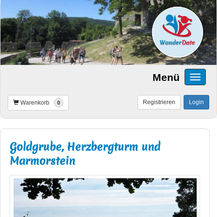
Menü
Registrieren
Login
Warenkorb
0
Goldgrube, Herzbergturm und
Marmorstein