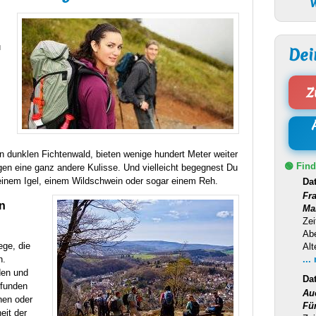
W
u
Dei
Z
 dunklen Fichtenwald, bieten wenige hundert Meter weiter
🟢 Find
en eine ganz andere Kulisse. Und vielleicht begegnest Du
inem Igel, einem Wildschwein oder sogar einem Reh.
Da
Fr
n
Ma
Zei
Ab
ege, die
Alt
n.
...
den und
Da
efunden
Au
ehen oder
Fü
eit der