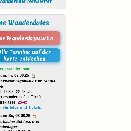
anderdate Newsletter
ne Wanderdates
ur Wanderdatesuche
Alle Termine auf der
Karte entdecken
et garantiert statt
tum: Fr, 07.08.26
ankfurter Nightwalk zum Single
rkt
t: 17:30 - 22:45 Uhr
endwanderung(ca. 7 km)
ersklasse:
25-45
 mehr Infos und Tickets
tum: Sa, 08.08.26
erbacher Schloss und
rstenlager