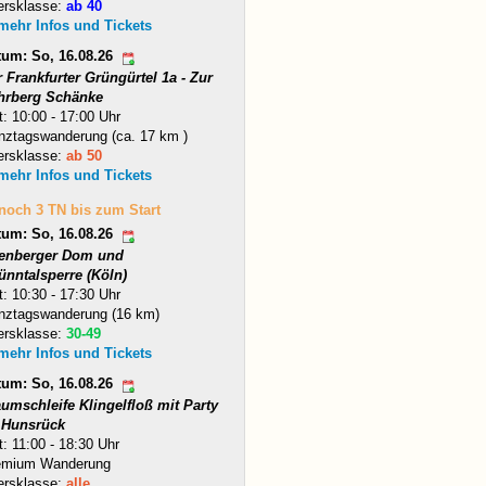
ersklasse:
ab 40
 mehr Infos und Tickets
tum: So, 16.08.26
 Frankfurter Grüngürtel 1a - Zur
hrberg Schänke
t: 10:00 - 17:00 Uhr
nztagswanderung (ca. 17 km )
ersklasse:
ab 50
 mehr Infos und Tickets
 noch 3 TN bis zum Start
tum: So, 16.08.26
tenberger Dom und
ünntalsperre (Köln)
t: 10:30 - 17:30 Uhr
nztagswanderung (16 km)
ersklasse:
30-49
 mehr Infos und Tickets
tum: So, 16.08.26
umschleife Klingelfloß mit Party
 Hunsrück
t: 11:00 - 18:30 Uhr
emium Wanderung
ersklasse:
alle