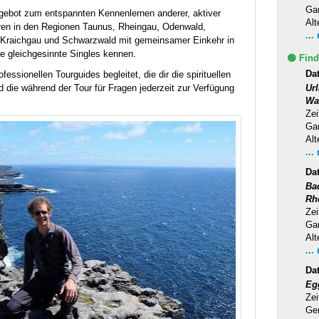
Ga
ngebot zum entspannten Kennenlernen anderer, aktiver
Alt
uren in den Regionen Taunus, Rheingau, Odenwald,
...
 Kraichgau und Schwarzwald mit gemeinsamer Einkehr in
ele gleichgesinnte Singles kennen.
🟢 Find
Dat
ssionellen Tourguides begleitet, die dir die spirituellen
Ur
 die während der Tour für Fragen jederzeit zur Verfügung
Wa
Zei
Ga
Alt
...
Da
Ba
Rh
Zei
Ga
Alt
...
Da
Eg
Zei
Ge