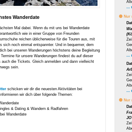
Alt
...
🟡 Nur
chstes Wanderdate
Da
nächsten Mal dabei. Wenn du mit uns bei Wanderdate
Wa
erantwortlich wie in einer Gruppe von Freunden
(Kö
nschuhe reichen üblicherweise für die Touren aus, mit
Zei
s sich noch einmal entspannter. Und in bequemer, dem
Ge
Alt
dich bei unseren Wanderungen höchstens deine Begleitung
...
 Termine für unsere Wanderungen findest du auf dieser
s auch die Tickets. Gleich anmelden und dann vielleicht
Da
rwegs sein.
Ar
Zei
Ge
Alt
tter
schicken wir dir die neuesten Aktivitäten bei
...
nformieren wir dich über folgende Themen:
🟡 Nur
 Wanderdate
Da
ingles & Dating & Wandern & Radfahren
Fr
 bei Wanderdate
JO
Zei
Ab