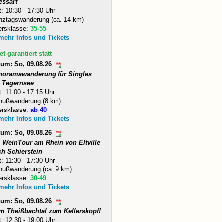
essart
t: 10:30 - 17:30 Uhr
nztagswanderung (ca. 14 km)
ersklasse:
35-55
 mehr Infos und Tickets
et garantiert statt
tum: So, 09.08.26
noramawanderung für Singles
 Tegernsee
t: 11:00 - 17:15 Uhr
nußwanderung (8 km)
ersklasse:
ab 40
 mehr Infos und Tickets
tum: So, 09.08.26
e WeinTour am Rhein von Eltville
ch Schierstein
t: 11:30 - 17:30 Uhr
nußwanderung (ca. 9 km)
ersklasse:
30-49
 mehr Infos und Tickets
tum: So, 09.08.26
m Theißbachtal zum Kellerskopf!
t: 12:30 - 19:00 Uhr