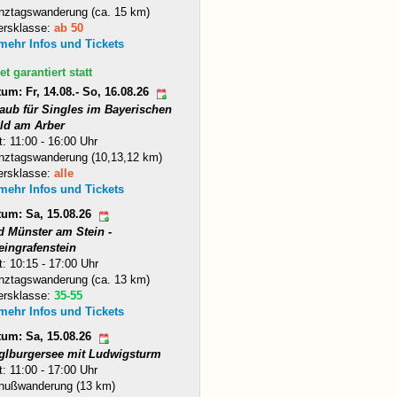
nztagswanderung (ca. 15 km)
ersklasse:
ab 50
 mehr Infos und Tickets
et garantiert statt
um: Fr, 14.08.- So, 16.08.26
laub für Singles im Bayerischen
ld am Arber
t: 11:00 - 16:00 Uhr
nztagswanderung (10,13,12 km)
ersklasse:
alle
 mehr Infos und Tickets
tum: Sa, 15.08.26
d Münster am Stein -
eingrafenstein
t: 10:15 - 17:00 Uhr
nztagswanderung (ca. 13 km)
ersklasse:
35-55
 mehr Infos und Tickets
tum: Sa, 15.08.26
glburgersee mit Ludwigsturm
t: 11:00 - 17:00 Uhr
nußwanderung (13 km)