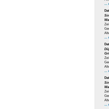
...
Da
Si
Wa
Zei
Ge
Alt
...
Da
Dü
Gr
Zei
Ge
Alt
...
Da
Si
Wa
Zei
Ge
Alt
...