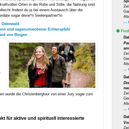
Sp
aftvollen Orten in der Ruhe und Stille, die Nahrung sind
Zei
elleicht findest du ja bei einem Austausch über die
Ga
date sogar deine*n Seelenpartner*in.
Alt
...
 Odenwald
unn und sagenumwobener Echterspfahl
🟢 Find
gard von Bingen
Da
Pa
am
Zei
Ge
Alt
...
n
Da
Di
na
Zei
en wurde die Christenbergtour von einer Jury sogar zum
Ge
Alt
...
Da
t für aktive und spirituell interessierte
Vo
Zei