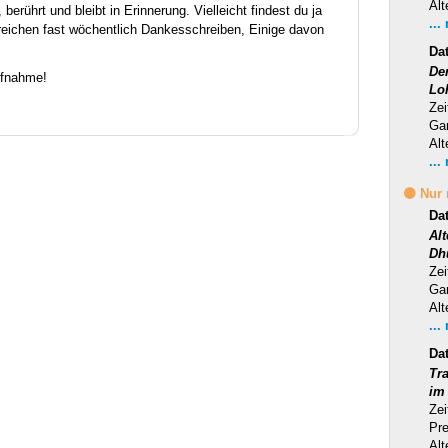
Alt
berührt und bleibt in Erinnerung. Vielleicht findest du ja
...
reichen fast wöchentlich Dankesschreiben, Einige davon
Da
Der
ufnahme!
Lo
Zei
Ga
Alt
...
🟡 Nur
Da
Al
Dh
Zei
Ga
Alt
...
Da
Tra
im
Zei
Pr
Alt