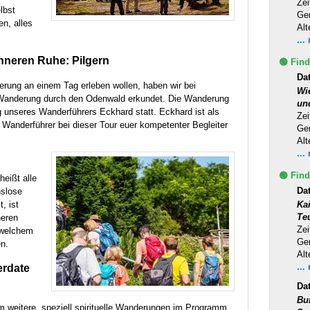
Zei
lbst
Ge
en, alles
Alt
...
nneren Ruhe: Pilgern
🟢 Find
Da
derung an einem Tag erleben wollen, haben wir bei
Wi
Wanderung durch den Odenwald erkundet. Die Wanderung
un
g unseres Wanderführers Eckhard statt. Eckhard ist als
Zei
 Wanderführer bei dieser Tour euer kompetenter Begleiter
Ge
Alt
...
🟢 Find
heißt alle
Da
nslose
, ist
Ka
Te
neren
Zei
 welchem
Ge
en.
Alt
...
erdate
Da
Bu
 weitere, speziell spirituelle Wanderungen im Programm.