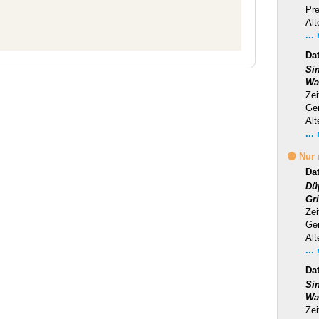
Pr
Alt
...
Da
Si
Wa
Zei
Ge
Alt
...
🟡 Nur
Da
Dü
Gr
Zei
Ge
Alt
...
Da
Si
Wa
Zei