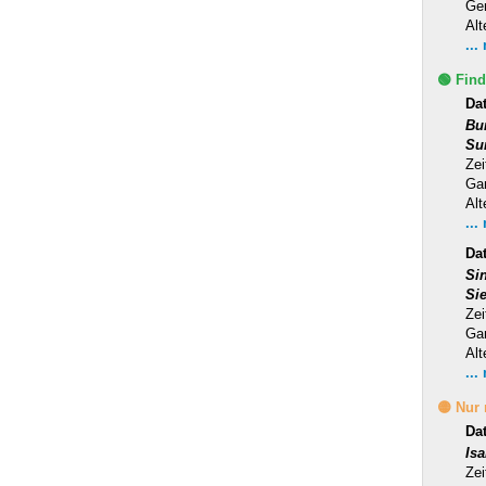
Ge
Alt
...
🟢 Find
Da
Bu
Su
Zei
Ga
Alt
...
Dat
Si
Si
Zei
Ga
Alt
...
🟡 Nur
Da
Is
Zei