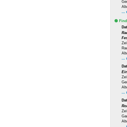
Ge
Alt
...
🟢 Find
Da
Ra
Fe
Zei
Rad
Alt
...
Da
Ei
Zei
Ge
Alt
...
Da
Ro
Zei
Ga
Alt
...