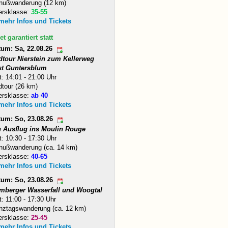
nußwanderung (12 km)
ersklasse:
35-55
 mehr Infos und Tickets
et garantiert statt
tum: Sa, 22.08.26
dtour Nierstein zum Kellerweg
st Guntersblum
t: 14:01 - 21:00 Uhr
tour (26 km)
ersklasse:
ab 40
 mehr Infos und Tickets
tum: So, 23.08.26
n Ausflug ins Moulin Rouge
t: 10:30 - 17:30 Uhr
nußwanderung (ca. 14 km)
ersklasse:
40-65
 mehr Infos und Tickets
tum: So, 23.08.26
mberger Wasserfall und Woogtal
t: 11:00 - 17:30 Uhr
nztagswanderung (ca. 12 km)
ersklasse:
25-45
 mehr Infos und Tickets