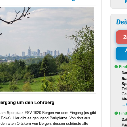
W
Dei
Z
🟢 Find
Da
Bu
Sp
Zei
Ga
Alt
iergang um den Lohrberg
...
s am Sportplatz
FSV
1920 Bergen vor dem Eingang (es gibt
🟢 Find
e Ecke). Hier gibt es genügend Parkplätze. Von dort aus
Da
den alten Ortskern von Bergen, dessen schönste alte
Pa