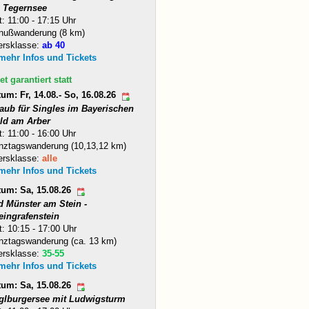
 Tegernsee
t: 11:00 - 17:15 Uhr
nußwanderung (8 km)
ersklasse:
ab 40
 mehr Infos und Tickets
et garantiert statt
um: Fr, 14.08.- So, 16.08.26
laub für Singles im Bayerischen
ld am Arber
t: 11:00 - 16:00 Uhr
nztagswanderung (10,13,12 km)
ersklasse:
alle
 mehr Infos und Tickets
tum: Sa, 15.08.26
d Münster am Stein -
eingrafenstein
t: 10:15 - 17:00 Uhr
nztagswanderung (ca. 13 km)
ersklasse:
35-55
 mehr Infos und Tickets
tum: Sa, 15.08.26
glburgersee mit Ludwigsturm