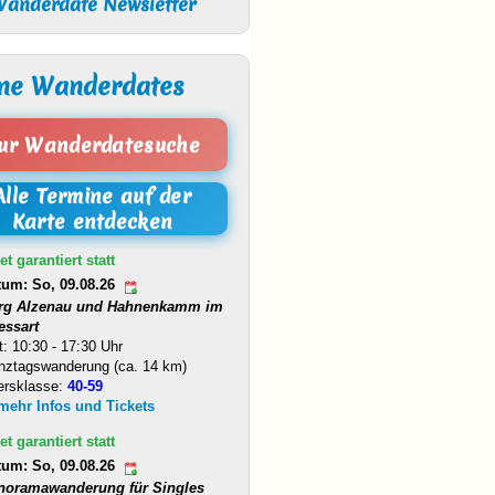
anderdate Newsletter
ne Wanderdates
ur Wanderdatesuche
Alle Termine auf der
Karte entdecken
et garantiert statt
tum: So, 09.08.26
rg Alzenau und Hahnenkamm im
essart
t: 10:30 - 17:30 Uhr
nztagswanderung (ca. 14 km)
ersklasse:
40-59
 mehr Infos und Tickets
et garantiert statt
tum: So, 09.08.26
noramawanderung für Singles