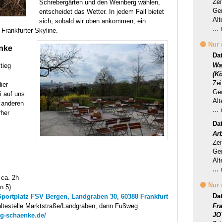
Zei
Schrebergärten und den Weinberg wählen,
Ge
entscheidet das Wetter. In jedem Fall bietet
Alt
sich, sobald wir oben ankommen, ein
...
 Frankfurter Skyline.
🟡 Nur
enke
Da
Wa
tieg
(Kö
Zei
ier
Ge
i auf uns
Alt
 anderen
...
rher
Da
Ar
Zei
Ge
Alt
...
 ca. 2h
🟡 Nur
n 5)
Da
Sportplatz FSV Bergen, Landgraben 30, 60388 Frankfurt
altestelle Marktstraße/Landgraben, dann Fußweg
Fr
JO
rg-schaenke.de/