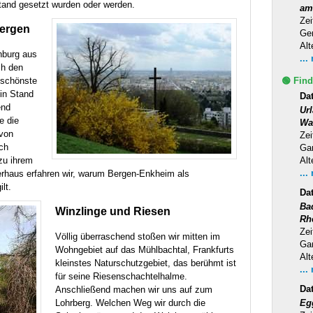
tand gesetzt wurden oder werden.
am
Zei
Bergen
Ge
Alt
burg aus
...
ch den
 schönste
🟢 Find
 in Stand
Dat
end
Ur
e die
Wa
von
Zei
ch
Ga
zu ihrem
Alt
...
erhaus erfahren wir, warum Bergen-Enkheim als
ilt.
Da
Ba
Winzlinge und Riesen
Rh
Zei
Völlig überraschend stoßen wir mitten im
Ga
Wohngebiet auf das Mühlbachtal, Frankfurts
Alt
kleinstes Naturschutzgebiet, das berühmt ist
...
für seine Riesenschachtelhalme.
Da
Anschließend machen wir uns auf zum
Lohrberg. Welchen Weg wir durch die
Eg