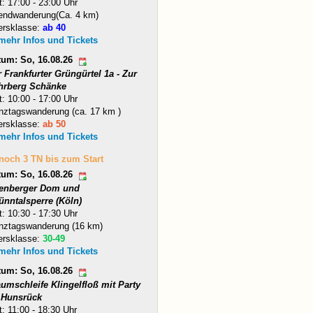
t: 17:00 - 23:00 Uhr
endwanderung(Ca. 4 km)
ersklasse:
ab 40
 mehr Infos und Tickets
tum: So, 16.08.26
 Frankfurter Grüngürtel 1a - Zur
hrberg Schänke
t: 10:00 - 17:00 Uhr
nztagswanderung (ca. 17 km )
ersklasse:
ab 50
 mehr Infos und Tickets
 noch 3 TN bis zum Start
tum: So, 16.08.26
tenberger Dom und
ünntalsperre (Köln)
t: 10:30 - 17:30 Uhr
nztagswanderung (16 km)
ersklasse:
30-49
 mehr Infos und Tickets
tum: So, 16.08.26
umschleife Klingelfloß mit Party
 Hunsrück
t: 11:00 - 18:30 Uhr