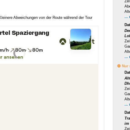
Zei
Ab
Alt
...
 Kleinere Abweichungen von der Route während der Tour
Da
Der
Lo
Zei
Ga
Alt
...
🟡 Nur
Da
Al
Dh
Zei
Ga
Alt
...
Da
Tra
im
Zei