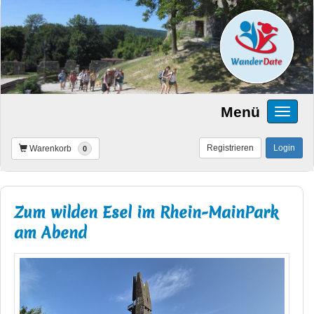
Menü
Registrieren
Login
Warenkorb
0
Zum wilden Esel im Rhein-MainPark
am Abend