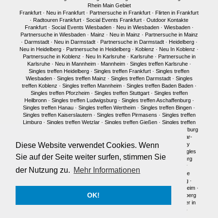
Rhein Main Gebiet
Frankfurt
·
Neu in Frankfurt
·
Partnersuche in Frankfurt
·
Flirten in Frankfurt
·
Radtouren Frankfurt
·
Social Events Frankfurt
·
Outdoor Kontakte
Frankfurt
·
Social Events Wiesbaden
·
Neu in Wiesbaden
·
Wiesbaden
·
Partnersuche in Wiesbaden
·
Mainz
·
Neu in Mainz
·
Partnersuche in Mainz
·
Darmstadt
·
Neu in Darmstadt
·
Partnersuche in Darmstadt
·
Heidelberg
·
Neu in Heidelberg
·
Partnersuche in Heidelberg
·
Koblenz
·
Neu In Koblenz
·
Partnersuche in Koblenz
·
Neu In Karlsruhe
·
Karlsruhe
·
Partnersuche in
Karlsruhe
·
Neu in Mannheim
·
Mannheim
·
Singles treffen Karlsruhe
·
Singles treffen Heidelberg
·
Singles treffen Frankfurt
·
Singles treffen
Wiesbaden
·
Singles treffen Mainz
·
Singles treffen Darmstadt
·
Singles
treffen Koblenz
·
Singles treffen Mannheim
·
Singles treffen Baden Baden
·
Singles treffen Pforzheim
·
Singles treffen Stuttgart
·
Singles treffen
Heilbronn
·
Singles treffen Ludwigsburg
·
Singles treffen Aschaffenburg
·
Singles treffen Hanau
·
Singles treffen Wertheim
·
Singles treffen Bingen
·
Singles treffen Kaiserslautern
·
Singles treffen Pirmasens
·
Singles treffen
Limburg
·
Singles treffen Wetzlar
·
Singles treffen Gießen
·
Singles treffen
Bonn
·
Singles treffen Köln
·
Singles treffen Siegen
·
Singles treffen Marburg
·
Singles treffen Würzburg
·
Singles treffen Fulda
·
Singles treffen Idar-
Oberstein
·
Neu in München
·
Singles treffen München
·
Single Party
Diese Website verwendet Cookies. Wenn
München
·
Single Treffen Pfalz
·
Singles München
·
Neu in Berlin
·
Singles
Sie auf der Seite weiter surfen, stimmen Sie
treffen Berlin
·
Single Party Berlin
·
Singles Berlin
·
Singles Regensburg
Single Männer Frankfurt
·
Single Frauen Frankfurt
·
Single Männer
der Nutzung zu.
Mehr Informationen
Darmstadt
·
Single Frauen Darmstadt
·
Single Männer Mainz
·
Single
Frauen Mainz
·
Single Frauen Wiesbaden
·
Single Frauen Heidelberg
·
Single Frauen
·
Single Männer
·
Singles in Karlsruhe
·
Singles in Mannheim
·
OK!
Single Frauen Marburg
·
Single Frauen Siegen
·
Single Männer Heidelberg
Traumpartner in Frankfurt
·
Traumpartner in Darmstadt
·
Traumpartner in
Mainz
·
Traumpartner in Wiesbaden
·
Traumpartner in Heidelberg
·
Traumpartner in München