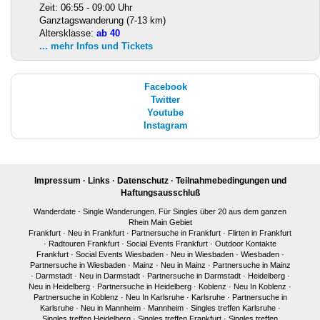
Zeit: 06:55 - 09:00 Uhr
Ganztagswanderung (7-13 km)
Altersklasse:
ab 40
... mehr Infos und Tickets
Facebook
Twitter
Youtube
Instagram
Impressum
·
Links
·
Datenschutz
·
Teilnahmebedingungen und
Haftungsausschluß
Wanderdate - Single Wanderungen. Für Singles über 20 aus dem ganzen
Rhein Main Gebiet
Frankfurt
·
Neu in Frankfurt
·
Partnersuche in Frankfurt
·
Flirten in Frankfurt
·
Radtouren Frankfurt
·
Social Events Frankfurt
·
Outdoor Kontakte
Frankfurt
·
Social Events Wiesbaden
·
Neu in Wiesbaden
·
Wiesbaden
·
Partnersuche in Wiesbaden
·
Mainz
·
Neu in Mainz
·
Partnersuche in Mainz
·
Darmstadt
·
Neu in Darmstadt
·
Partnersuche in Darmstadt
·
Heidelberg
·
Neu in Heidelberg
·
Partnersuche in Heidelberg
·
Koblenz
·
Neu In Koblenz
·
Partnersuche in Koblenz
·
Neu In Karlsruhe
·
Karlsruhe
·
Partnersuche in
Karlsruhe
·
Neu in Mannheim
·
Mannheim
·
Singles treffen Karlsruhe
·
Singles treffen Heidelberg
·
Singles treffen Frankfurt
·
Singles treffen