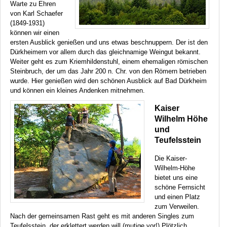
Warte zu Ehren
von Karl Schaefer
(1849-1931)
können wir einen
ersten Ausblick genießen und uns etwas beschnuppern. Der ist den
Dürkheimern vor allem durch das gleichnamige Weingut bekannt.
Weiter geht es zum Kriemhildenstuhl, einem ehemaligen römischen
Steinbruch, der um das Jahr 200 n. Chr. von den Römern betrieben
wurde. Hier genießen wird den schönen Ausblick auf Bad Dürkheim
und können ein kleines Andenken mitnehmen.
Kaiser
Wilhelm Höhe
und
Teufelsstein
Die Kaiser-
Wilhelm-Höhe
bietet uns eine
schöne Fernsicht
und einen Platz
zum Verweilen.
Nach der gemeinsamen Rast geht es mit anderen Singles zum
Teufelsstein, der erklettert werden will (mutige vor!) Plötzlich