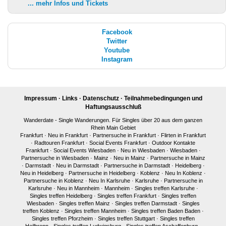
... mehr Infos und Tickets
Facebook
Twitter
Youtube
Instagram
Impressum
·
Links
·
Datenschutz
·
Teilnahmebedingungen und
Haftungsausschluß
Wanderdate - Single Wanderungen. Für Singles über 20 aus dem ganzen
Rhein Main Gebiet
Frankfurt
·
Neu in Frankfurt
·
Partnersuche in Frankfurt
·
Flirten in Frankfurt
·
Radtouren Frankfurt
·
Social Events Frankfurt
·
Outdoor Kontakte
Frankfurt
·
Social Events Wiesbaden
·
Neu in Wiesbaden
·
Wiesbaden
·
Partnersuche in Wiesbaden
·
Mainz
·
Neu in Mainz
·
Partnersuche in Mainz
·
Darmstadt
·
Neu in Darmstadt
·
Partnersuche in Darmstadt
·
Heidelberg
·
Neu in Heidelberg
·
Partnersuche in Heidelberg
·
Koblenz
·
Neu In Koblenz
·
Partnersuche in Koblenz
·
Neu In Karlsruhe
·
Karlsruhe
·
Partnersuche in
Karlsruhe
·
Neu in Mannheim
·
Mannheim
·
Singles treffen Karlsruhe
·
Singles treffen Heidelberg
·
Singles treffen Frankfurt
·
Singles treffen
Wiesbaden
·
Singles treffen Mainz
·
Singles treffen Darmstadt
·
Singles
treffen Koblenz
·
Singles treffen Mannheim
·
Singles treffen Baden Baden
·
Singles treffen Pforzheim
·
Singles treffen Stuttgart
·
Singles treffen
Heilbronn
·
Singles treffen Ludwigsburg
·
Singles treffen Aschaffenburg
·