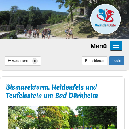
Menü
Registrieren
Login
Warenkorb
0
Bismarckturm, Heidenfels und
Teufelsstein um Bad Dürkheim