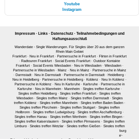
Youtube
Instagram
Impressum
·
Links
·
Datenschutz
·
Teilnahmebedingungen und
Haftungsausschluß
Wanderdate - Single Wanderungen. Für Singles über 20 aus dem ganzen
Rhein Main Gebiet
Frankfurt
·
Neu in Frankfurt
·
Partnersuche in Frankfurt
·
Flirten in Frankfurt
·
Radtouren Frankfurt
·
Social Events Frankfurt
·
Outdoor Kontakte
Frankfurt
·
Social Events Wiesbaden
·
Neu in Wiesbaden
·
Wiesbaden
·
Partnersuche in Wiesbaden
·
Mainz
·
Neu in Mainz
·
Partnersuche in Mainz
·
Darmstadt
·
Neu in Darmstadt
·
Partnersuche in Darmstadt
·
Heidelberg
·
Neu in Heidelberg
·
Partnersuche in Heidelberg
·
Koblenz
·
Neu In Koblenz
·
Partnersuche in Koblenz
·
Neu In Karlsruhe
·
Karlsruhe
·
Partnersuche in
Karlsruhe
·
Neu in Mannheim
·
Mannheim
·
Singles treffen Karlsruhe
·
Singles treffen Heidelberg
·
Singles treffen Frankfurt
·
Singles treffen
Wiesbaden
·
Singles treffen Mainz
·
Singles treffen Darmstadt
·
Singles
treffen Koblenz
·
Singles treffen Mannheim
·
Singles treffen Baden Baden
·
Singles treffen Pforzheim
·
Singles treffen Stuttgart
·
Singles treffen
Heilbronn
·
Singles treffen Ludwigsburg
·
Singles treffen Aschaffenburg
·
Singles treffen Hanau
·
Singles treffen Wertheim
·
Singles treffen Bingen
·
Singles treffen Kaiserslautern
·
Singles treffen Pirmasens
·
Singles treffen
Limburg
·
Singles treffen Wetzlar
·
Singles treffen Gießen
·
Singles treffen
Bonn
·
Singles treffen Köln
·
Singles treffen Siegen
·
Singles treffen Marburg
·
Singles treffen Würzburg
·
Singles treffen Fulda
·
Singles treffen Idar-