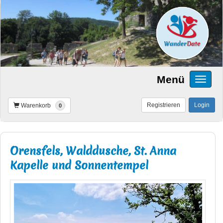
Menü
Registrieren
Login
Warenkorb
0
Orensfels, Walddusche, St. Anna
Kapelle und Sonnentempel