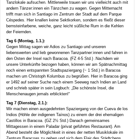
Tanzlokale aufsuchen. Mittlerweile trauen wir uns vielleicht auch mit
andern Tänzer:innen ein Tänzchen zu wagen. Gegen Mitternacht
trifft man sich in Santiago im Zentrum der Stadt auf dem Parque
Céspedes. Hier knallen keine Sektkorken, sondern es fließt dieser
bernsteinfarbene, weiche, ganz leicht süßliche Rum in die Kehlen
der Feiernden.
Tag 6 (Montag, 1.1.):
Gegen Mittag sagen wir Adios zu Santiago und unseren
liebenswerten und lieb gewonnenen Tanzpartner:innen und fahren in
den Osten der Insel nach Baracoa. (FZ 4-5 Std.) .Nachdem wir
unsere Unterkünfte bezogen haben, können wir am Spätnachmittag
noch einen entspannten Stadtspaziergang (~ 1 Std.) in Baracoa
machen um Christoph Kolumbus zu begrüßen. Hier in Baracoa ging
er 1492 auf seiner Suche nach einem Seeweg nach Indien an Land
und schrieb später in sein Logbuch: „Die schönste Insel, die
Menschenaugen jemals erblickten!“
Tag 7 (Dienstag, 2.1.):
Wir machen einen ausgedehnten Spaziergang von der Cueva de los
Indios (Höhle der indigenen Taínos) zu einem der drei ehemaligen
Castillos in Baracoa. (GZ 2½ Std.) Danach gemeinsames
Mittagessen in einem Paladar (privat geführtes Restaurant). Am
Abend besteht die Möglichkeit in eines der netten Musiklokale im
Zentrum Baracoas zu gehen und sich dem Flair des Städtchens