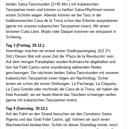
beiden Salsa-Tanzstunden (2×45 Min.) mit kubanischen
Tanzpartner:innen und können zu heißen Salsa-Rhythmen unsere
ersten Schritte wagen. Abends können wir bei Tanz in der
traditionsreichen Casa de la Trova schon das Erlernte ausprobieren
(gerne mit unseren kubanischen Tanzpartner:innen). Mit einem
leckeren Cuba Libre, Mojito oder Daiquiri kommen wir entspannt in
Schwung.
Tag 3 (Freitag, 29.12.):
Vormittags machen wir erneut einen Stadtspaziergang. (GZ 2½
Std.) Dieses Mal soll unser Ziel die ‘Plaza de la Revolución‘ sein.
Auf dem riesigen Paradeplatz wurden Aufmärsche abgehalten und
hier hat Fidel Castro seine stundenlang währenden Reden
geschwungen. Die nächsten beiden Salsa-Tanzstunden mit unseren
kubanischen Tanzpartner:innen folgen am Nachmittag. Sicher
lernen wir schon die ersten Drehungen. La Pachanga, La Claqueta,
La Casa Granda oder nochmals die Casa de la Trova, wir haben die
freie Auswahl, wo wir heute Abend das Tanzbein schwingen wollen.
(gerne mit kubanischen Tanzpartner:innen)
Tag 4 (Samstag, 30.12.):
Auf der Fahrt an den Strand besuchen wir den Cemeterio Santa
Ifigenia und das Grab Fidel Castro, ggf. können wir auch einen
Wachwechsel beobachten. Schön ist dieser Strandtag immer, noch