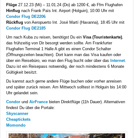
Flüge
27.12.23 (Mi) – 11.01.24 (Do) ab 1200 €, ab Ffm Flughafen
Hinflug
nach Frank Paìs Int. Airport (Holguin), 10:00 Uhr mit
Condor Flug DE2206
Rückflug
von Aeropuerto Int. José Martí (Havanna), 18:45 Uhr mit
Condor Flug DE2185
Um nach Kuba zu reisen, benötigst Du ein
Visa (Touristenkarte)
,
das frühzeitig von Dir besorgt werden sollte. Am Frankfurter
Flughafen Terminal 1 Halle A gibt es einen Condor Schalter
(Öffnungszeiten beachten). Dort kann man das Visa kaufen oder
über ein Reisebüro, wo man den Flug bucht oder über das
Internet
.
Dazu ist ein Reisepass notwendig, der noch mindestens 6 Monate
Gültigkeit besitzt.
Du kannst auch gerne andere Flüge buchen oder vorher anreisen
und später zurück reisen. Am Mittwoch solltest in Holguin bis 14:00
Uhr gelandet sein.
Condor
und
AirFrance
bieten Direktflüge (11h Dauer). Alternativen
findest Du über die Portale:
Skyscanner
Cheaptickets
Momondo