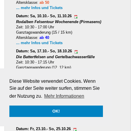
Altersklasse:
ab 50
... mehr Infos und Tickets
Datum: Sa, 10.10.- So, 11.10.26
Rodalben Felsentour Wochenende (Pirmasens)
Zeit: 10:30 - 17:00 Uhr
Ganztagswanderung (15 / 15 km)
Altersklasse:
ab 40
... mehr Infos und Tickets
Datum: Sa, 17.10.- So, 18.10.26
Die Battertfelsen und Gertelbachwasserfälle
Zeit: 10:30 - 17:15 Uhr
Ganztagswanderung (12, 12 km)
Altersklasse:
30-49
... mehr Infos und Tickets
Diese Website verwendet Cookies. Wenn
🟡 Nur noch 1 TN bis zum Start
Sie auf der Seite weiter surfen, stimmen Sie
Datum: Fr, 23.10.- So, 25.10.26
der Nutzung zu.
Mehr Informationen
Singlewandern Sächsische Schweiz
Zeit: 10:00 - 16:00 Uhr
Ganztagswanderung (7,14,13)
OK!
Altersklasse:
30-55
... mehr Infos und Tickets
Datum: Fr, 23.10.- So, 25.10.26