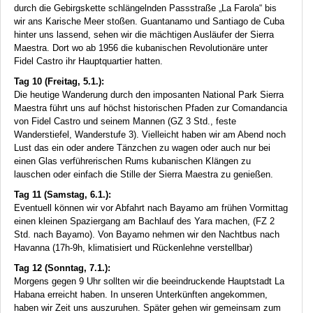
durch die Gebirgskette schlängelnden Passstraße „La Farola“ bis
wir ans Karische Meer stoßen. Guantanamo und Santiago de Cuba
hinter uns lassend, sehen wir die mächtigen Ausläufer der Sierra
Maestra. Dort wo ab 1956 die kubanischen Revolutionäre unter
Fidel Castro ihr Hauptquartier hatten.
Tag 10 (Freitag, 5.1.):
Die heutige Wanderung durch den imposanten National Park Sierra
Maestra führt uns auf höchst historischen Pfaden zur Comandancia
von Fidel Castro und seinem Mannen (GZ 3 Std., feste
Wanderstiefel, Wanderstufe 3). Vielleicht haben wir am Abend noch
Lust das ein oder andere Tänzchen zu wagen oder auch nur bei
einen Glas verführerischen Rums kubanischen Klängen zu
lauschen oder einfach die Stille der Sierra Maestra zu genießen.
Tag 11 (Samstag, 6.1.):
Eventuell können wir vor Abfahrt nach Bayamo am frühen Vormittag
einen kleinen Spaziergang am Bachlauf des Yara machen, (FZ 2
Std. nach Bayamo). Von Bayamo nehmen wir den Nachtbus nach
Havanna (17h-9h, klimatisiert und Rückenlehne verstellbar)
Tag 12 (Sonntag, 7.1.):
Morgens gegen 9 Uhr sollten wir die beeindruckende Hauptstadt La
Habana erreicht haben. In unseren Unterkünften angekommen,
haben wir Zeit uns auszuruhen. Später gehen wir gemeinsam zum