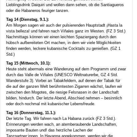
Lieblingsdrink Daiquiri und wollen dann sehen, ob die Santiagueros
oder die Habaneros feuriger tanzen.
Tag 14 (Dienstag, 9.1.):
Am Morgen sagen wir auch der pulsierenden Hauptstadt ¡Hasta la
vista belleza! und fahren nach Viñales ganz im Westen. (FZ 3 Std.)
Nachmittags können wir einen leichten Spaziergang durch den
hübsch aufbereiteten Ort machen, in dem wir viele Möglichkeiten
finden werden, leckere kubanische Cocktails zu genießen. (GZ 1
Std.)
Tag 15 (Mittwoch, 10.1):
Heute steht abermals eine Wanderung auf dem Programm und zwar
durch das Valle de Viñales (
UNESCO
Weltnaturerbe, GZ 4 Std.
Wanderstufe 3). Vorbei an Tabakfeldern, auf denen der Tabak für
die auf der ganzen Welt berühmtesten Zigarren wächst, laufen wir
zwischen den Mogotes, die riesige Felsnasen in der Landschaft
bilden, hindurch. Der letzte Abend, Abschied nehmen – besinnlich
oder doch nochmal mit kubanischer Lebensfreude.
Tag 16 (Donnerstag, 11.1.):
Der letzte Tag. Wir fahren nach La Habana zurück (FZ 3 Std.).
Erinnerungen werden wach, an atemberaubende Landschaften,
imposante Bauten und! das herzliche Lachen der
Tanzpartner:innen. In Havanna angekommen, werden wir die