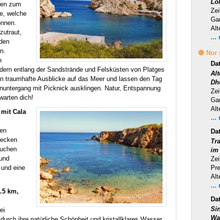
Lo
pen zum
Zei
e, welche
Ga
önnen.
Alt
zutraut,
...
 den
n.
🟡 Nur
n
Da
dern entlang der Sandstrände und Felsküsten von Platges
Al
 traumhafte Ausblicke auf das Meer und lassen den Tag
Dh
untergang mit Picknick ausklingen. Natur, Entspannung
Zei
arten dich!
Ga
Alt
mit Cala
...
hen
Da
decken
Tra
suchen
im
 und
Zei
 und eine
Pr
Alt
...
9.5 km,
Da
Si
ei
Wa
durch ihre natürliche Schönheit und kristallklares Wasser