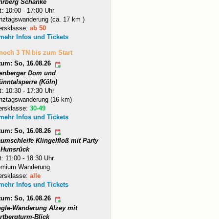
hrberg Schänke
t: 10:00 - 17:00 Uhr
nztagswanderung (ca. 17 km )
ersklasse:
ab 50
 mehr Infos und Tickets
 noch 3 TN bis zum Start
tum: So, 16.08.26
tenberger Dom und
ünntalsperre (Köln)
t: 10:30 - 17:30 Uhr
nztagswanderung (16 km)
ersklasse:
30-49
 mehr Infos und Tickets
tum: So, 16.08.26
umschleife Klingelfloß mit Party
 Hunsrück
t: 11:00 - 18:30 Uhr
emium Wanderung
ersklasse:
alle
 mehr Infos und Tickets
tum: So, 16.08.26
ngle-Wanderung Alzey mit
rtbergturm-Blick