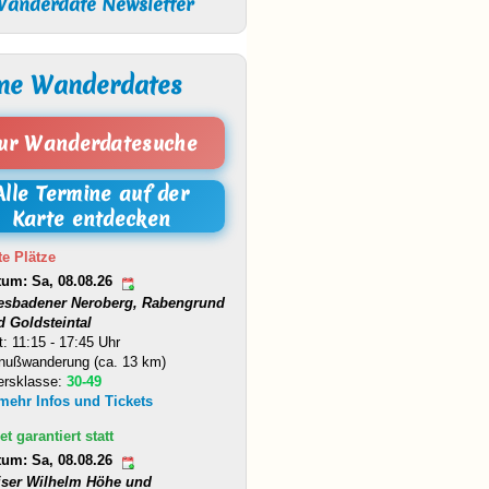
anderdate Newsletter
ne Wanderdates
ur Wanderdatesuche
Alle Termine auf der
Karte entdecken
te Plätze
tum: Sa, 08.08.26
esbadener Neroberg, Rabengrund
d Goldsteintal
t: 11:15 - 17:45 Uhr
nußwanderung (ca. 13 km)
ersklasse:
30-49
 mehr Infos und Tickets
et garantiert statt
tum: Sa, 08.08.26
iser Wilhelm Höhe und