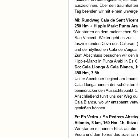
auszeichnen. Über den traumhaften 
Tag beenden wir mit einem unverge
Mi: Rundweg Cala de Sant Vicent
250 Hm + Hippie Markt Punta Ara
Wir starten an dem malerischen St
San Vincent. Weiter geht es zur
faszinierenden Cova des Culleram 
und der idyllischen Cala de s’aigua 
Zum Abschluss besuchen wir den l
Hippie-Markt in Punta Arabi in Es C
Do: Cala Llonga & Cala Blanca, 1
450 Hm, 3.5h
Unser Abenteuer beginnt am traumh
Cala Llonga, einem der schönsten S
beeindruckenden Aussichtspunkt Ca
Anschließend führt uns der Weg du
Cala Blanca, wo wir entspannt verwe
genießen können.
Fr: Es Vedra + Sa Pedrera Absti
Atlantis, 3 km, 160 Hm, 1h, Ibiza 
Wir starten mit einem Blick auf die
Vedra und den Torres des Savinar, 