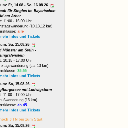
um: Fr, 14.08.- So, 16.08.26
laub für Singles im Bayerischen
ld am Arber
t: 11:00 - 16:00 Uhr
nztagswanderung (10,13,12 km)
ersklasse:
alle
 mehr Infos und Tickets
tum: Sa, 15.08.26
d Münster am Stein -
eingrafenstein
t: 10:15 - 17:00 Uhr
nztagswanderung (ca. 13 km)
ersklasse:
35-55
 mehr Infos und Tickets
tum: Sa, 15.08.26
glburgersee mit Ludwigsturm
t: 11:00 - 17:00 Uhr
nußwanderung (13 km)
ersklasse:
ab 45
 mehr Infos und Tickets
 noch 3 TN bis zum Start
tum: Sa, 15.08.26