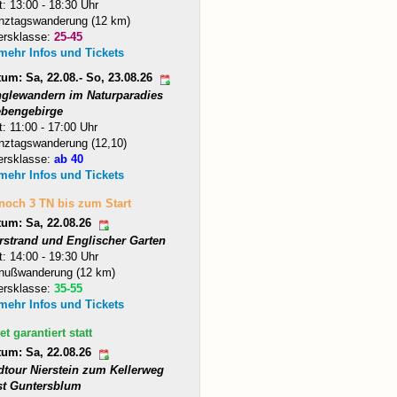
t: 13:00 - 18:30 Uhr
nztagswanderung (12 km)
ersklasse:
25-45
 mehr Infos und Tickets
um: Sa, 22.08.- So, 23.08.26
nglewandern im Naturparadies
ebengebirge
t: 11:00 - 17:00 Uhr
nztagswanderung (12,10)
ersklasse:
ab 40
 mehr Infos und Tickets
 noch 3 TN bis zum Start
tum: Sa, 22.08.26
arstrand und Englischer Garten
t: 14:00 - 19:30 Uhr
nußwanderung (12 km)
ersklasse:
35-55
 mehr Infos und Tickets
et garantiert statt
tum: Sa, 22.08.26
dtour Nierstein zum Kellerweg
st Guntersblum