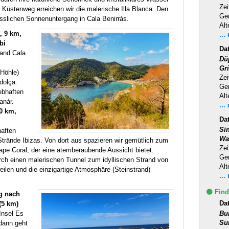
Zei
Küstenweg erreichen wir die malerische Illa Blanca. Den
Ge
sslichen Sonnenuntergang in Cala Benirrás.
Alt
, 9 km,
...
bi
Da
rand Cala
Dü
Gr
(Höhle)
Zei
dolça.
Ge
ebhaften
Alt
anár.
...
0 km,
Da
Si
aften
Wa
trände Ibizas. Von dort aus spazieren wir gemütlich zum
Zei
pe Coral, der eine atemberaubende Aussicht bietet.
Ge
rch einen malerischen Tunnel zum idyllischen Strand von
Alt
ilen und die einzigartige Atmosphäre (Steinstrand)
...
🟢 Find
eg nach
Da
(5 km)
 Insel Es
Bu
Su
dann geht