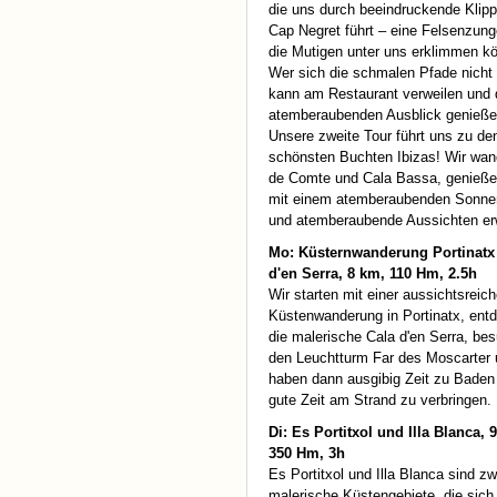
die uns durch beeindruckende Klip
Cap Negret führt – eine Felsenzung
die Mutigen unter uns erklimmen k
Wer sich die schmalen Pfade nicht 
kann am Restaurant verweilen und
atemberaubenden Ausblick genieße
Unsere zweite Tour führt uns zu de
schönsten Buchten Ibizas! Wir wan
de Comte und Cala Bassa, genießen
mit einem atemberaubenden Sonnen
und atemberaubende Aussichten erw
Mo: Küsternwanderung Portinatx 
d'en Serra, 8 km, 110 Hm, 2.5h
Wir starten mit einer aussichtsreic
Küstenwanderung in Portinatx, ent
die malerische Cala d'en Serra, be
den Leuchtturm Far des Moscarter
haben dann ausgibig Zeit zu Baden
gute Zeit am Strand zu verbringen.
Di: Es Portitxol und Illa Blanca, 
350 Hm, 3h
Es Portitxol und Illa Blanca sind zw
malerische Küstengebiete, die sich 