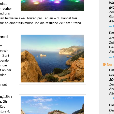
Wa
rdate
(Kö
r, vorher
Zei
und uns
Ge
ten teilweise zwei Touren pro Tag an – du kannst frei
Alt
ur an einer teilnimmst und die restliche Zeit am Strand
...
Da
Insel
Ar
Zei
Hm
Ge
n wir
Alt
n Sant
...
ubende
🟡 Nur
f die
t an der
Da
oder
Fr
JO
Zei
unset
Ab
Alt
m,1.5h +
...
m, 2h
Da
läre
Der
tufe 4,