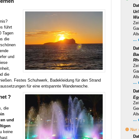
lernen
Dat
Ur
Wa
bnis?
Zei
s führt
Ga
00 Tagen
Alt
s die
...
rschönen
Da
bende
Ba
rfer und
Rh
iese
Zei
nheit,
Ga
d die
Alt
nießen. Festes Schuhwerk, Badekleidung für den Strand
...
oraussetzungen für eine entspannte Wanderwoche.
Da
net ?
Eg
Zei
s, die
Ge
ein
Alt
...
tzen und
ltigen
🟡 Nur
u keine
Da
hast