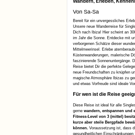
Wandern, Erleben, Kennen
Von Sa-Sa
Bereit für ein unvergessliches Erle
Unsere neue Wanderreise für Single
Dich nach Ibiza! Hier scheint an 3
im Jahr die Sonne. Entdecke mit un
verborgenen Schätze dieser wunde
Mittelmeerinsel. Erlebe atemberau
Küstenwanderungen, malerische Dö
faszinierende Sonnenuntergänge. D
Reise bietet Dir die perfekte Gelege
neue Freundschaften zu knüpfen un
magische Atmosphäre Ibizas zu ge
und etwas Vorfreude sind ideale V
Für wen ist die Reise geeig
Diese Reise ist ideal für alle Single
gerne
wandern, entspannen und 
Fitness-Level von 3 (mittel) besi
kurze aber steile Bergpfade bewä
können.
Voraussetzung ist, dass d
gesundheitlichen Einschränkungen 