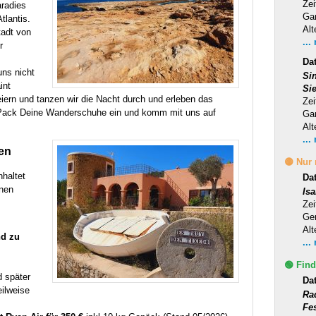
Zei
radies
Ga
tlantis.
Alt
tadt von
...
r
Dat
ns nicht
Si
int
Si
iern und tanzen wir die Nacht durch und erleben das
Zei
. Pack Deine Wanderschuhe ein und komm mit uns auf
Ga
Alt
...
en
🟡 Nur
nhaltet
Da
enen
Is
Zei
Ge
Alt
nd zu
...
🟢 Find
d später
Da
eilweise
Ra
Fe