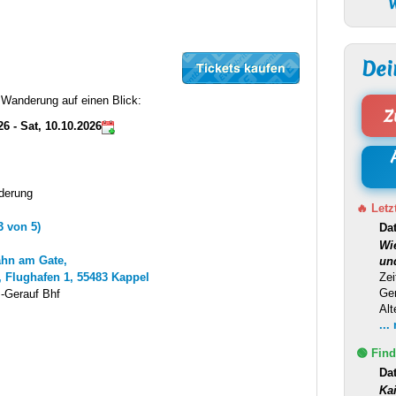
W
Dei
r Wanderung auf einen Blick:
Z
26 - Sat, 10.10.2026
derung
🔥 Letz
3 von 5)
Da
Wi
ahn am Gate,
un
Zei
, Flughafen 1, 55483 Kappel
Ge
-Gerauf Bhf
Alt
...
🟢 Find
Da
Ka