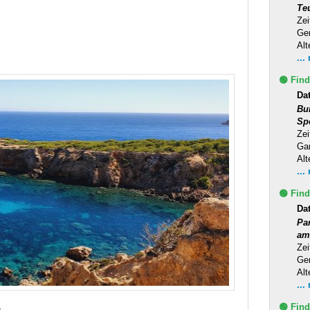
Te
Zei
Ge
Alt
...
🟢 Find
Da
Bu
Sp
Zei
Ga
Alt
...
🟢 Find
Da
Pa
am
Zei
Ge
Alt
...
🟢 Find