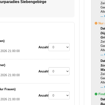
urparadies Siebengebirge
Zei
Ge
Alt
...
🟡 Nur
Da
Dü
Gr
uen)
Zei
Ge
Anzahl
Alt
.2026 21:00:00
...
Da
ner)
Si
Wa
Anzahl
Zei
.2026 21:00:00
Ge
Alt
...
Nur Frauen)
🟢 Find
Anzahl
.2026 21:00:00
Da
Bu