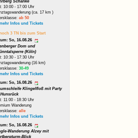
hrberg Schänke
t: 10:00 - 17:00 Uhr
nztagswanderung (ca. 17 km )
ersklasse:
ab 50
 mehr Infos und Tickets
 noch 3 TN bis zum Start
tum: So, 16.08.26
tenberger Dom und
ünntalsperre (Köln)
t: 10:30 - 17:30 Uhr
nztagswanderung (16 km)
ersklasse:
30-49
 mehr Infos und Tickets
tum: So, 16.08.26
umschleife Klingelfloß mit Party
 Hunsrück
t: 11:00 - 18:30 Uhr
emium Wanderung
ersklasse:
alle
 mehr Infos und Tickets
tum: So, 16.08.26
ngle-Wanderung Alzey mit
rtbergturm-Blick