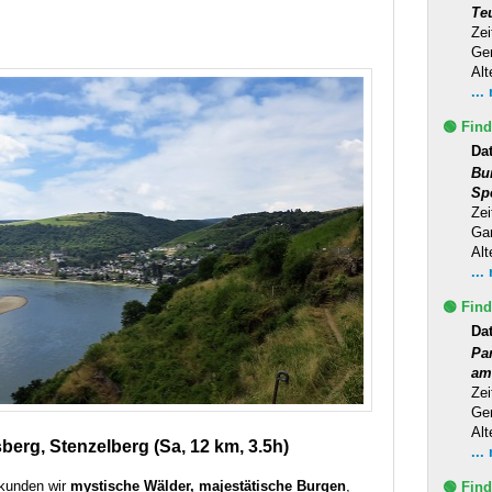
Te
Zei
Ge
Alt
...
🟢 Find
Da
Bu
Sp
Zei
Ga
Alt
...
🟢 Find
Da
Pa
am
Zei
Ge
Alt
berg, Stenzelberg (Sa, 12 km, 3.5h)
...
kunden wir
mystische Wälder, majestätische Burgen
,
🟢 Find