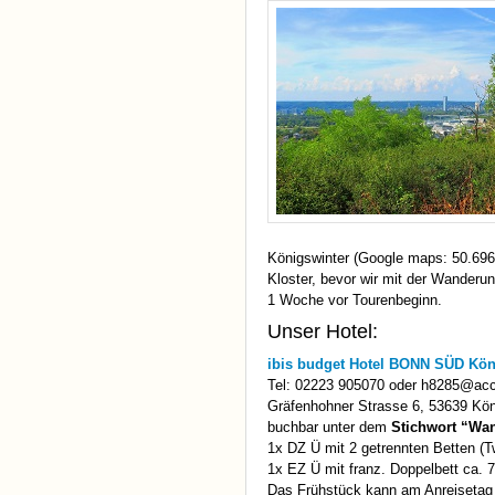
Königswinter (Google maps: 50.696
Kloster, bevor wir mit der Wanderun
1 Woche vor Tourenbeginn.
Unser Hotel:
ibis budget Hotel
BONN
SÜD
Kön
Tel: 02223 905070 oder h8285@acc
Gräfenhohner Strasse 6, 53639 Kön
buchbar unter dem
Stichwort “Wa
1x DZ Ü mit 2 getrennten Betten (Tw
1x EZ Ü mit franz. Doppelbett ca. 
Das Frühstück kann am Anreisetag 