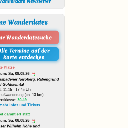
anderdate Newsletter
ne Wanderdates
ur Wanderdatesuche
Alle Termine auf der
Karte entdecken
te Plätze
tum: Sa, 08.08.26
esbadener Neroberg, Rabengrund
d Goldsteintal
t: 11:15 - 17:45 Uhr
nußwanderung (ca. 13 km)
ersklasse:
30-49
 mehr Infos und Tickets
et garantiert statt
tum: Sa, 08.08.26
iser Wilhelm Höhe und