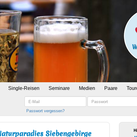
Single-Reisen
Seminare
Medien
Paare
Tour
E-
Passwort
Mail
Passwort vergessen?
H
Naturparadies Siebengebirge