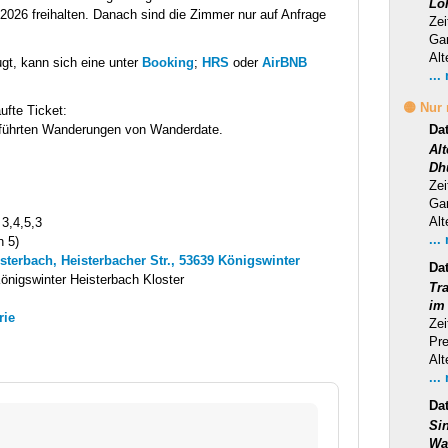
Lo
2026 freihalten. Danach sind die Zimmer nur auf Anfrage
Zei
Ga
Alt
gt, kann sich eine unter
Booking
;
HRS
oder
AirBNB
...
🟡 Nur
ufte Ticket:
geführten Wanderungen von Wanderdate.
Da
Al
Dh
Zei
Ga
Alt
 3,4,5,3
...
n 5)
isterbach, Heisterbacher Str., 53639 Königswinter
Da
önigswinter Heisterbach Kloster
Tra
im
rie
Zei
Pr
Alt
...
Da
Si
Wa