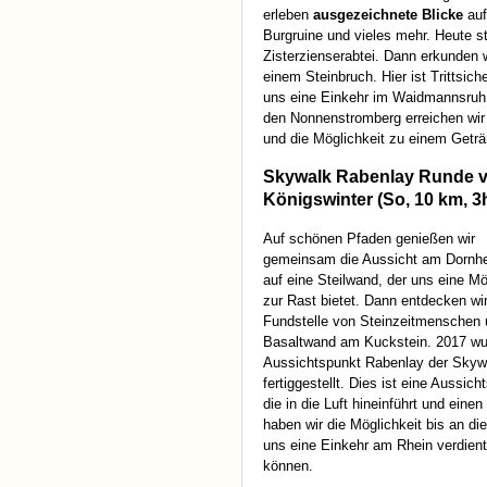
erleben
ausgezeichnete Blicke
auf
Burgruine und vieles mehr. Heute s
Zisterzienserabtei. Dann erkunden 
einem Steinbruch. Hier ist Trittsich
uns eine Einkehr im Waidmannsruh 
den Nonnenstromberg erreichen wir 
und die Möglichkeit zu einem Geträ
Skywalk Rabenlay Runde 
Königswinter (So, 10 km, 3
Auf schönen Pfaden genießen wir
gemeinsam die Aussicht am Dornh
auf eine Steilwand, der uns eine Mö
zur Rast bietet. Dann entdecken wir
Fundstelle von Steinzeitmenschen 
Basaltwand am Kuckstein. 2017 w
Aussichtspunkt Rabenlay der Skyw
fertiggestellt. Dies ist eine Aussich
die in die Luft hineinführt und ein
haben wir die Möglichkeit bis an d
uns eine Einkehr am Rhein verdient
können.