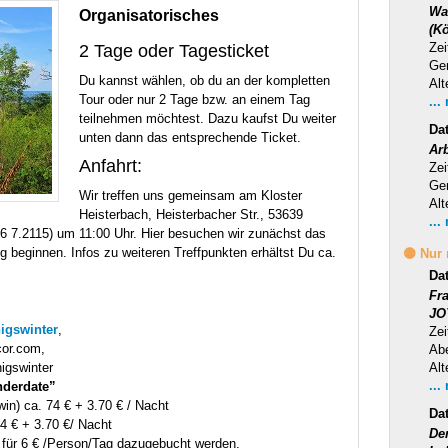
Wa
Organisatorisches
(Kö
Zei
2 Tage oder Tagesticket
Ge
Du kannst wählen, ob du an der kompletten
Alt
Tour oder nur 2 Tage bzw. an einem Tag
...
teilnehmen möchtest. Dazu kaufst Du weiter
Da
unten dann das entsprechende Ticket.
Ar
Anfahrt:
Zei
Ge
Wir treffen uns gemeinsam am Kloster
Alt
Heisterbach, Heisterbacher Str., 53639
...
6 7.2115) um 11:00 Uhr. Hier besuchen wir zunächst das
g beginnen. Infos zu weiteren Treffpunkten erhältst Du ca.
🟡 Nur
Da
Fr
JO
igswinter
,
Zei
or.com,
Ab
igswinter
Alt
...
nderdate”
in) ca. 74 € + 3.70 € / Nacht
Da
74 € + 3.70 €/ Nacht
Der
für 6 € /Person/Tag dazugebucht werden.