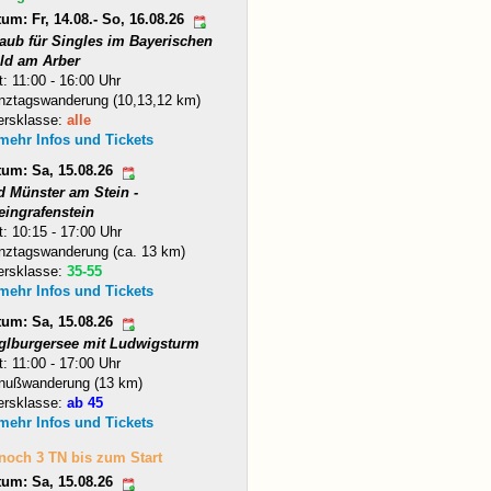
um: Fr, 14.08.- So, 16.08.26
laub für Singles im Bayerischen
ld am Arber
t: 11:00 - 16:00 Uhr
nztagswanderung (10,13,12 km)
ersklasse:
alle
 mehr Infos und Tickets
tum: Sa, 15.08.26
d Münster am Stein -
eingrafenstein
t: 10:15 - 17:00 Uhr
nztagswanderung (ca. 13 km)
ersklasse:
35-55
 mehr Infos und Tickets
tum: Sa, 15.08.26
glburgersee mit Ludwigsturm
t: 11:00 - 17:00 Uhr
nußwanderung (13 km)
ersklasse:
ab 45
 mehr Infos und Tickets
 noch 3 TN bis zum Start
tum: Sa, 15.08.26