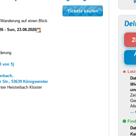
W
r Wanderung auf einen Blick:
Dei
26 - Sun, 23.08.2026
Z
derung
3 von 5)
🔥 Letz
terbach,
Da
r Str., 53639 Königswinter
Wi
ter Heisterbach Kloster
un
Zei
Ge
Alt
...
🟢 Find
Da
Ka