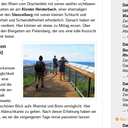
 den Rhein vom Drachenfels mit seiner weithin sichtbaren
Dat
tarten wir am
Kloster Heisterbach
, einer ehemaligen
Ur
wir den
Stenzelberg
mit seiner kleinen Schlucht und
Wa
erheit und Schwindelfreiheit erforderlich. Danach haben wir
Zei
verdient. Hier können wir etwas zu Mittag essen. Über
Ga
den Biergarten am Petersberg, der uns eine tolle Aussicht
Alt
nk bietet.
...
Da
von
Ba
h)
Rh
Zei
Ga
eckensee
Alt
glichkeit
...
 eine
Da
und die
Eg
urde am
Zei
alk
Ge
tswarte,
Alt
en schönen Blick aufs Rheintal und Bonn ermöglicht. Hier
...
ie Abbruchkante zu gehen. Nach dieser Erfahrung haben wir
, wo wir die vergangenen Tage revue passieren lassen
🟡 Nur
Da