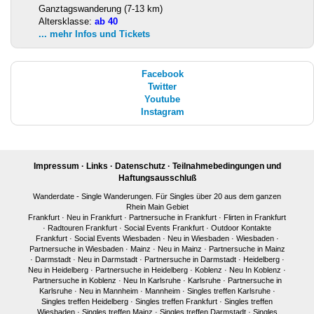
Ganztagswanderung (7-13 km)
Altersklasse:
ab 40
... mehr Infos und Tickets
Facebook
Twitter
Youtube
Instagram
Impressum
·
Links
·
Datenschutz
·
Teilnahmebedingungen und
Haftungsausschluß
Wanderdate - Single Wanderungen. Für Singles über 20 aus dem ganzen
Rhein Main Gebiet
Frankfurt
·
Neu in Frankfurt
·
Partnersuche in Frankfurt
·
Flirten in Frankfurt
·
Radtouren Frankfurt
·
Social Events Frankfurt
·
Outdoor Kontakte
Frankfurt
·
Social Events Wiesbaden
·
Neu in Wiesbaden
·
Wiesbaden
·
Partnersuche in Wiesbaden
·
Mainz
·
Neu in Mainz
·
Partnersuche in Mainz
·
Darmstadt
·
Neu in Darmstadt
·
Partnersuche in Darmstadt
·
Heidelberg
·
Neu in Heidelberg
·
Partnersuche in Heidelberg
·
Koblenz
·
Neu In Koblenz
·
Partnersuche in Koblenz
·
Neu In Karlsruhe
·
Karlsruhe
·
Partnersuche in
Karlsruhe
·
Neu in Mannheim
·
Mannheim
·
Singles treffen Karlsruhe
·
Singles treffen Heidelberg
·
Singles treffen Frankfurt
·
Singles treffen
Wiesbaden
·
Singles treffen Mainz
·
Singles treffen Darmstadt
·
Singles