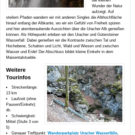
die kleinen
Wunder der Natur
aufzeigt. Auf
steilem Pfaden wandern wir mit anderen Singles die Albhochfläche
hinauf entlang der Albkante, wo wir ein Gefühl von Freiheit spüren
und hier atemberaubende Aussichten über die Uracher Alb genießen
können. Als Höhepunkt erleben wir den Uracher und Gütersteiner
Wasserfall. Dabei genießen wir die Kontraste zwischen Tal und
Hochebene, Schatten und Licht, Wald und Wiesen und zwischen
Wasser und Erde! Der Abschluss bildet kleine Einkehr in dem
Maisentalstueble.
Weitere
Tourinfos
Streckenlänge:
13 km
Laufzeit (ohne
Pausen/Einkehr):
4h
Schwierigkeit:
Mittel (Stufe 3 von
5)
Genauer Treffpunkt:
Wanderparkplatz Uracher Wasserfälle,