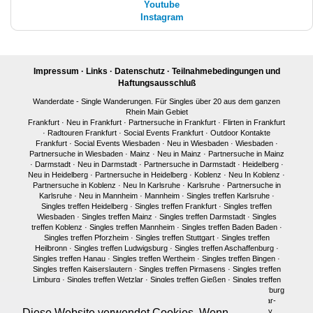
Youtube
Instagram
Impressum
·
Links
·
Datenschutz
·
Teilnahmebedingungen und
Haftungsausschluß
Wanderdate - Single Wanderungen. Für Singles über 20 aus dem ganzen
Rhein Main Gebiet
Frankfurt
·
Neu in Frankfurt
·
Partnersuche in Frankfurt
·
Flirten in Frankfurt
·
Radtouren Frankfurt
·
Social Events Frankfurt
·
Outdoor Kontakte
Frankfurt
·
Social Events Wiesbaden
·
Neu in Wiesbaden
·
Wiesbaden
·
Partnersuche in Wiesbaden
·
Mainz
·
Neu in Mainz
·
Partnersuche in Mainz
·
Darmstadt
·
Neu in Darmstadt
·
Partnersuche in Darmstadt
·
Heidelberg
·
Neu in Heidelberg
·
Partnersuche in Heidelberg
·
Koblenz
·
Neu In Koblenz
·
Partnersuche in Koblenz
·
Neu In Karlsruhe
·
Karlsruhe
·
Partnersuche in
Karlsruhe
·
Neu in Mannheim
·
Mannheim
·
Singles treffen Karlsruhe
·
Singles treffen Heidelberg
·
Singles treffen Frankfurt
·
Singles treffen
Wiesbaden
·
Singles treffen Mainz
·
Singles treffen Darmstadt
·
Singles
treffen Koblenz
·
Singles treffen Mannheim
·
Singles treffen Baden Baden
·
Singles treffen Pforzheim
·
Singles treffen Stuttgart
·
Singles treffen
Heilbronn
·
Singles treffen Ludwigsburg
·
Singles treffen Aschaffenburg
·
Singles treffen Hanau
·
Singles treffen Wertheim
·
Singles treffen Bingen
·
Singles treffen Kaiserslautern
·
Singles treffen Pirmasens
·
Singles treffen
Limburg
·
Singles treffen Wetzlar
·
Singles treffen Gießen
·
Singles treffen
Bonn
·
Singles treffen Köln
·
Singles treffen Siegen
·
Singles treffen Marburg
·
Singles treffen Würzburg
·
Singles treffen Fulda
·
Singles treffen Idar-
Oberstein
·
Neu in München
·
Singles treffen München
·
Single Party
Diese Website verwendet Cookies. Wenn