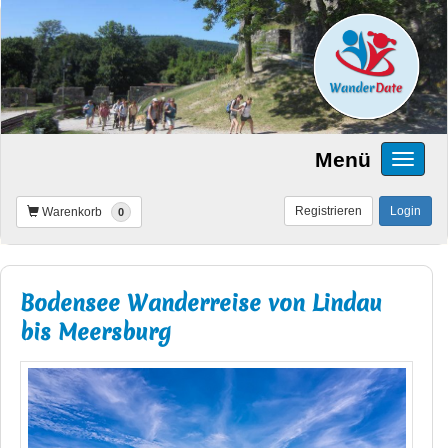
Menü
Registrieren
Login
Warenkorb
0
Bodensee Wanderreise von Lindau
bis Meersburg