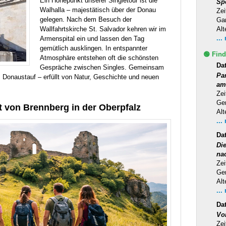
Ein Höhepunkt unserer Singletour ist die
Sp
Walhalla – majestätisch über der Donau
Zei
gelegen. Nach dem Besuch der
Ga
Wallfahrtskirche St. Salvador kehren wir im
Alt
...
Armenspital ein und lassen den Tag
gemütlich ausklingen. In entspannter
🟢 Find
Atmosphäre entstehen oft die schönsten
Da
Gespräche zwischen Singles. Gemeinsam
Pa
 Donaustauf – erfüllt von Natur, Geschichte und neuen
am
Zei
Ge
t von Brennberg in der Oberpfalz
Alt
...
Da
Di
na
Zei
Ge
Alt
...
Da
Vo
Zei