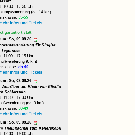
essart
t: 10:30 - 17:30 Uhr
nztagswanderung (ca. 14 km)
ersklasse:
35-55
 mehr Infos und Tickets
et garantiert statt
tum: So, 09.08.26
noramawanderung für Singles
 Tegernsee
t: 11:00 - 17:15 Uhr
nußwanderung (8 km)
ersklasse:
ab 40
 mehr Infos und Tickets
tum: So, 09.08.26
e WeinTour am Rhein von Eltville
ch Schierstein
t: 11:30 - 17:30 Uhr
nußwanderung (ca. 9 km)
ersklasse:
30-49
 mehr Infos und Tickets
tum: So, 09.08.26
m Theißbachtal zum Kellerskopf!
t: 12:30 - 19:00 Uhr