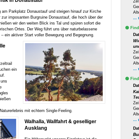
tik in Donaustauf
Zei
Ge
 am Parkplatz Donaustauf und steigen hinauf zur Kirche
Alt
er zur imposanten Burgruine Donaustauf, die hoch über der
...
ießen wir den weiten Blick ins Tal und spüren sofort die
🟢 Find
rischen Ortes. Der Weg führt uns über naturbelassene
l – ein aktiver Start voller Bewegung und Begegnung.
Da
Wi
lle
un
Zei
Ge
Alt
eltrail
...
uchen ein
uf.
🟢 Find
 uns
Da
e
Ka
ngles
Te
nießen
Zei
Ge
aturerlebnis mit echtem Single-Feeling.
Alt
...
Walhalla, Wallfahrt & geselliger
Ausklang
Da
Bu