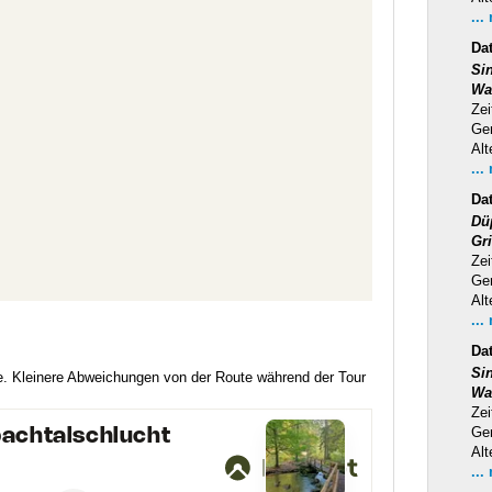
...
Da
Si
Wa
Zei
Ge
Alt
...
Da
Dü
Gr
Zei
Ge
Alt
...
Da
Si
te. Kleinere Abweichungen von der Route während der Tour
Wa
Zei
Ge
Alt
...