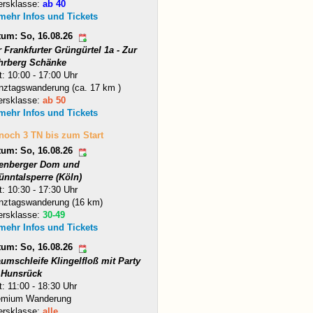
ersklasse:
ab 40
 mehr Infos und Tickets
tum: So, 16.08.26
 Frankfurter Grüngürtel 1a - Zur
hrberg Schänke
t: 10:00 - 17:00 Uhr
nztagswanderung (ca. 17 km )
ersklasse:
ab 50
 mehr Infos und Tickets
 noch 3 TN bis zum Start
tum: So, 16.08.26
tenberger Dom und
ünntalsperre (Köln)
t: 10:30 - 17:30 Uhr
nztagswanderung (16 km)
ersklasse:
30-49
 mehr Infos und Tickets
tum: So, 16.08.26
umschleife Klingelfloß mit Party
 Hunsrück
t: 11:00 - 18:30 Uhr
emium Wanderung
ersklasse:
alle