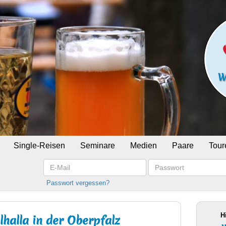
Single-Reisen
Seminare
Medien
Paare
Tour
E-
Passwort
Mail
Passwort vergessen?
H
halla in der Oberpfalz