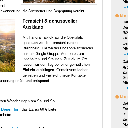
en
Alt
mit
...
lewanderung, die Abenteuer und Begegnung vereint.
🟡 Nur
Fernsicht & genussvoller
Da
Ausklang
Wa
(Kö
Mit Panoramablick auf die Oberpfalz
Zei
genießen wir die Fernsicht rund um
Ge
Brennberg. Die weiten Horizonte schenken
Alt
uns als Single-Gruppe Momente zum
...
Innehalten und Staunen. Zurück im Ort
Da
lassen wir den Tag bei einer gemütlichen
Ar
Einkehr ausklingen. Gemeinsam lachen,
Zei
genießen und vielleicht neue Kontakte
Ge
nderung erfüllt und entspannt.
Alt
...
🟡 Nur
führten Wanderungen am Sa und So.
Da
Fr
l
Dream Inn
, das EZ ab 60 € bietet.
JO
ernheim
Zei
Ab