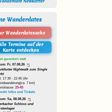
anderdate Newsletter
ne Wanderdates
ur Wanderdatesuche
Alle Termine auf der
Karte entdecken
et garantiert statt
tum: Fr, 07.08.26
ankfurter Nightwalk zum Single
rkt
t: 17:30 - 22:45 Uhr
endwanderung(ca. 7 km)
ersklasse:
25-45
 mehr Infos und Tickets
tum: Sa, 08.08.26
erbacher Schloss und
rstenlager