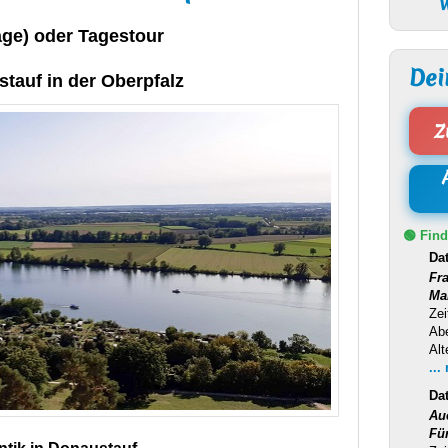
W
age) oder Tagestour
Dei
tauf in der Oberpfalz
Z
🟢 Find
Da
Fr
Ma
Zei
Ab
Alt
...
Da
Au
Fü