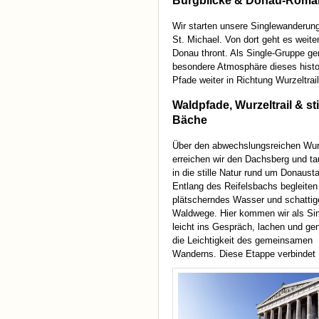
Burgblicke & Donau-Roman
Wir starten unsere Singlewanderung
St. Michael. Von dort geht es weit
Donau thront. Als Single-Gruppe gen
besondere Atmosphäre dieses histo
Pfade weiter in Richtung Wurzeltrai
Waldpfade, Wurzeltrail & sti
Bäche
Über den abwechslungsreichen Wurz
erreichen wir den Dachsberg und ta
in die stille Natur rund um Donausta
Entlang des Reifelsbachs begleiten
plätscherndes Wasser und schattig
Waldwege. Hier kommen wir als Si
leicht ins Gespräch, lachen und ge
die Leichtigkeit des gemeinsamen
Wanderns. Diese Etappe verbindet N