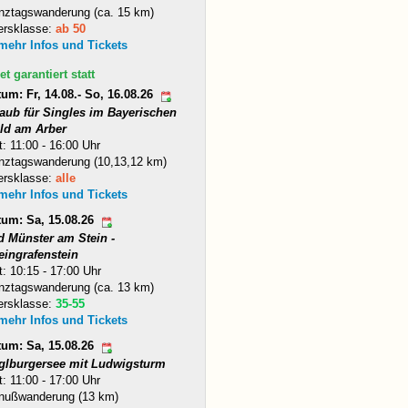
nztagswanderung (ca. 15 km)
ersklasse:
ab 50
 mehr Infos und Tickets
et garantiert statt
um: Fr, 14.08.- So, 16.08.26
laub für Singles im Bayerischen
ld am Arber
t: 11:00 - 16:00 Uhr
nztagswanderung (10,13,12 km)
ersklasse:
alle
 mehr Infos und Tickets
tum: Sa, 15.08.26
d Münster am Stein -
eingrafenstein
t: 10:15 - 17:00 Uhr
nztagswanderung (ca. 13 km)
ersklasse:
35-55
 mehr Infos und Tickets
tum: Sa, 15.08.26
glburgersee mit Ludwigsturm
t: 11:00 - 17:00 Uhr
nußwanderung (13 km)