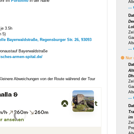
Uhr im
Portofino
in der Nähe
Alt
...
Da
Der
Lo
je 3.5h
Zei
n 5)
Ga
elle Bayerwaldstraße, Regensburger Str. 26, 93093
Alt
...
Donaustauf Bayerwaldstraße
isches-armen-spital.de/
🟡 Nur
Da
Al
Dh
 Kleinere Abweichungen von der Route während der Tour
Zei
Ga
Alt
...
Da
Tra
im
Zei
Pr
Alt