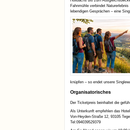
Höllbachs bis zum Ausgleichsbeck
Fahnmühle verbindet Naturerlebnis 
lebendigen Gesprächen – eine Sing
knüpfen – so endet unsere Singlewa
Organisatorisches
Der Ticketpreis beinhaltet die ge
Als Unterkunft empfehlen das Hote
Von-Heyden-Straße 12, 93105 Teg
Tel:094039529379