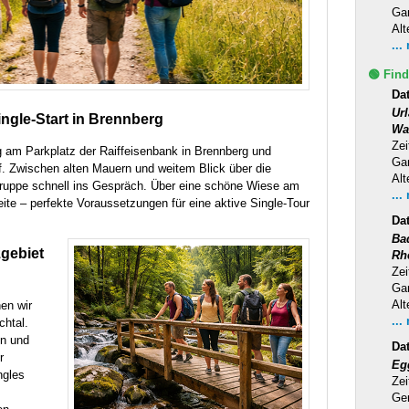
Ga
Alt
...
🟢 Find
Dat
Ur
ngle-Start in Brennberg
Wa
Zei
g am Parkplatz der Raiffeisenbank in Brennberg und
Ga
f. Zwischen alten Mauern und weitem Blick über die
Alt
ruppe schnell ins Gespräch. Über eine schöne Wiese am
...
ite – perfekte Voraussetzungen für eine aktive Single-Tour
Da
Ba
zgebiet
Rh
Zei
Ga
Alt
en wir
...
chtal.
n und
Da
r
Eg
ngles
Zei
Ge