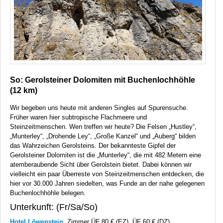
So: Gerolsteiner Dolomiten mit Buchenlochhöhle
(12 km)
Wir begeben uns heute mit anderen Singles auf Spurensuche.
Früher waren hier subtropische Flachmeere und
Steinzeitmenschen. Wen treffen wir heute? Die Felsen „Hustley“,
„Munterley“, „Drohende Ley“, „Große Kanzel“ und „Auberg“ bilden
das Wahrzeichen Gerolsteins. Der bekannteste Gipfel der
Gerolsteiner Dolomiten ist die „Munterley“, die mit 482 Metern eine
atemberaubende Sicht über Gerolstein bietet. Dabei können wir
vielleicht ein paar Überreste von Steinzeitmenschen entdecken, die
hier vor 30.000 Jahren siedelten, was Funde an der nahe gelegenen
Buchenlochhöhle belegen.
Unterkunft: (Fr/Sa/So)
Hotel Löwenstein
, Zimmer ÜF 80 € (EZ), ÜF 60 € (DZ)