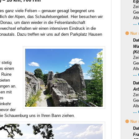
Eg
Zei
les ganz viele Felsen – genauer gesagt begegnet uns
Ge
lich der Alpen, das Schaufelsengebiet. Hier besuchen wir
Alt
 Donau, um dann wieder in die Felsenlandschaft
...
wechsel erhalten wir einen intensiven Eindruck in die
🟡 Nur
nautals. Dazu treffen wir uns auf dem Parkplatz Hausen
Da
Wa
(Kö
Zei
 stetig
Ge
ns einen
Alt
n Ruine
...
ieten
Da
ungen an.
Ar
sen mit
Zei
es
Ge
Einkehr
Alt
bevor der
...
ie Schauenburg uns in Ihren Bann ziehen.
🟡 Nur
Da
Fr