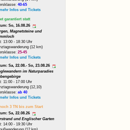
ersklasse:
40-65
 mehr Infos und Tickets
et garantiert statt
tum: So, 16.08.26
rgen, Magnetsteine und
mmloch
t: 13:00 - 18:30 Uhr
nztagswanderung (12 km)
ersklasse:
25-45
 mehr Infos und Tickets
um: Sa, 22.08.- So, 23.08.26
nglewandern im Naturparadies
ebengebirge
t: 11:00 - 17:00 Uhr
nztagswanderung (12,10)
ersklasse:
ab 40
 mehr Infos und Tickets
 noch 3 TN bis zum Start
tum: Sa, 22.08.26
arstrand und Englischer Garten
t: 14:00 - 19:30 Uhr
nußwanderung (12 km)