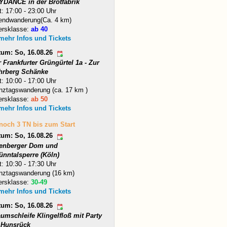
YDANCE in der Brotfabrik
t: 17:00 - 23:00 Uhr
endwanderung(Ca. 4 km)
ersklasse:
ab 40
 mehr Infos und Tickets
tum: So, 16.08.26
 Frankfurter Grüngürtel 1a - Zur
hrberg Schänke
t: 10:00 - 17:00 Uhr
nztagswanderung (ca. 17 km )
ersklasse:
ab 50
 mehr Infos und Tickets
 noch 3 TN bis zum Start
tum: So, 16.08.26
tenberger Dom und
ünntalsperre (Köln)
t: 10:30 - 17:30 Uhr
nztagswanderung (16 km)
ersklasse:
30-49
 mehr Infos und Tickets
tum: So, 16.08.26
umschleife Klingelfloß mit Party
 Hunsrück