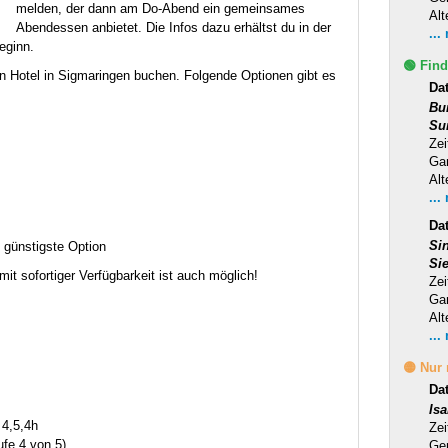
melden, der dann am Do-Abend ein gemeinsames
Alt
Abendessen anbietet. Die Infos dazu erhältst du in der
...
eginn.
🟢 Find
ein Hotel in Sigmaringen buchen. Folgende Optionen gibt es
Da
Bu
Su
Zei
Ga
Alt
...
Dat
Si
 günstigste Option
Si
mit sofortiger Verfügbarkeit ist auch möglich!
Zei
Ga
Alt
...
🟡 Nur
Da
Is
 4,5,4h
Zei
ufe 4 von 5)
Ge