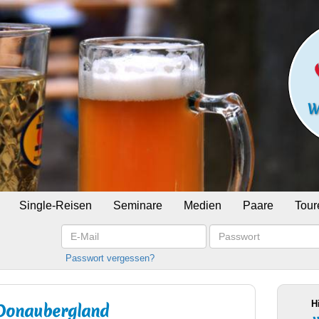
Single-Reisen
Seminare
Medien
Paare
Tour
E-
Passwort
Mail
Passwort vergessen?
H
 Donaubergland