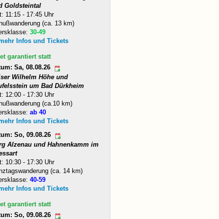
d Goldsteintal
t: 11:15 - 17:45 Uhr
nußwanderung (ca. 13 km)
ersklasse:
30-49
 mehr Infos und Tickets
et garantiert statt
tum: Sa, 08.08.26
iser Wilhelm Höhe und
ufelsstein um Bad Dürkheim
t: 12:00 - 17:30 Uhr
nußwanderung (ca.10 km)
ersklasse:
ab 40
 mehr Infos und Tickets
tum: So, 09.08.26
rg Alzenau und Hahnenkamm im
essart
t: 10:30 - 17:30 Uhr
nztagswanderung (ca. 14 km)
ersklasse:
40-59
 mehr Infos und Tickets
et garantiert statt
tum: So, 09.08.26