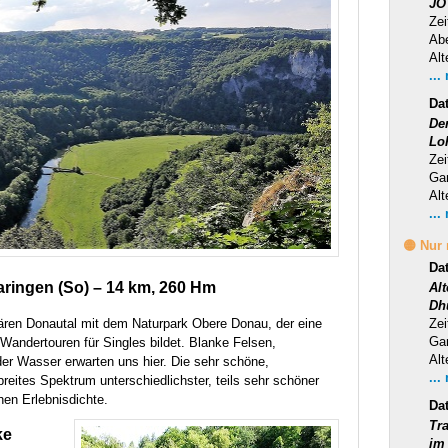
JO
Zei
Ab
Alt
...
Da
Der
Lo
Zei
Ga
Alt
...
🟡 Nur
Da
aringen (So) – 14 km, 260 Hm
Al
Dh
lären Donautal mit dem Naturpark Obere Donau, der eine
Zei
Ga
 Wandertouren für Singles bildet. Blanke Felsen,
Alt
der Wasser erwarten uns hier. Die sehr schöne,
...
reites Spektrum unterschiedlichster, teils sehr schöner
en Erlebnisdichte.
Da
Tra
ke
im