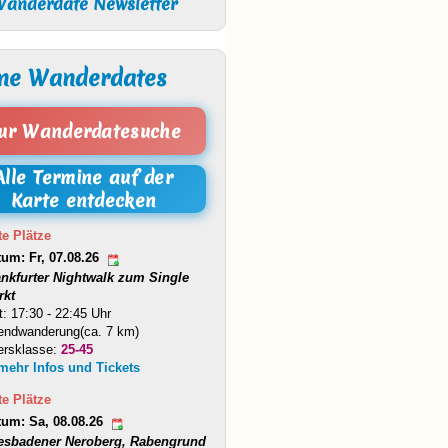
anderdate Newsletter
ne Wanderdates
ur Wanderdatesuche
Alle Termine auf der
Karte entdecken
te Plätze
tum: Fr, 07.08.26
ankfurter Nightwalk zum Single
rkt
t: 17:30 - 22:45 Uhr
endwanderung(ca. 7 km)
ersklasse:
25-45
 mehr Infos und Tickets
te Plätze
tum: Sa, 08.08.26
esbadener Neroberg, Rabengrund