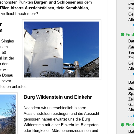
 schönsten Punkten
Burgen und Schlösser
aus dem
un
Täler, bizarre Aussichtsfelsen, tiefe Karsthöhlen,
Zei
vielleicht noch mehr?
Ge
Alt
r
...
Hm
🟢 Find
 Singles
Da
einem
Ka
. 50
Te
Zei
l ist der
Ge
n den
Alt
r wir
...
ie Donau
 bevor
Da
felsen anbietet.
Bu
Sp
Burg Wildenstein und Einkehr
Zei
Ga
Nachdem wir unterschiedlich bizarre
Alt
Aussichtsfelsen bestiegen und die Aussicht
...
genossen haben erwartet uns die Burg
Wildenstein mit einer Einkehr im Biergarten
🟢 Find
oder Burgkeller. Märchenprinzessinnen und
Da