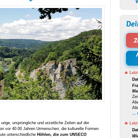
W
Dei
Z
🔥 Letz
Da
Fr
Ma
Zei
Ab
Alt
...
 urige, ursprüngliche und urzeitliche Zeiten auf der
🔥 Letz
on vor 40.00 Jahren Urmenschen, die kulturelle Formen
Da
ute unterschiedliche
Höhlen, die zum
UNSECO
Wi