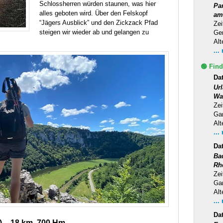
Schlossherren würden staunen, was hier
Pa
alles geboten wird. Über den Felskopf
am
“Jägers Ausblick” und den Zickzack Pfad
Zei
steigen wir wieder ab und gelangen zu
Ge
Alt
...
🟢 Find
Dat
Ur
Wa
Zei
Ga
Alt
...
Da
Ba
Rh
Zei
Ga
Alt
...
Da
) – 18 km, 700 Hm