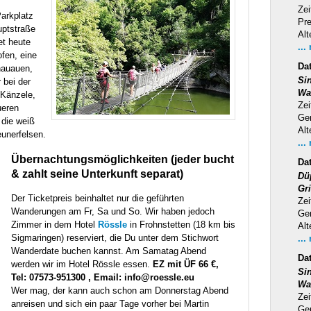
Zei
Parkplatz
Pr
uptstraße
Alt
et heute
...
ofen, eine
Da
nauauen,
Si
 bei der
Wa
 Känzele,
Zei
ueren
Ge
 die weiß
Alt
eunerfelsen.
...
Übernachtungsmöglichkeiten (jeder bucht
Da
& zahlt seine Unterkunft separat)
Dü
Gr
Der Ticketpreis beinhaltet nur die geführten
Zei
Wanderungen am Fr, Sa und So. Wir haben jedoch
Ge
Zimmer in dem Hotel
Rössle
in Frohnstetten (18 km bis
Alt
Sigmaringen) reserviert, die Du unter dem Stichwort
...
Wanderdate buchen kannst. Am Samatag Abend
Da
werden wir im Hotel Rössle essen.
EZ mit ÜF 66 €,
Si
Tel: 07573-951300 , Email: info@roessle.eu
Wa
Wer mag, der kann auch schon am Donnerstag Abend
Zei
anreisen und sich ein paar Tage vorher bei Martin
Ge