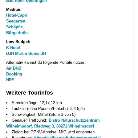
Bad Hotel Überlingen
Medium
Hotel-Capri
Seegarten
Schäpfle
Bürgerbräu
Low Budget:
K-Hotel
DJH
Martin-Buber-JH
Alternativ kannst du folgende Portale nutzen:
Air
BNB
Booking
HRS
Weitere Tourinfos
Streckenlänge: 12,17,12 km
Laufzeit (ohne Pausen/Einkehr): 3,4.5,3h
Schwierigkeit: Mittel (Stufe 3 von 5)
Genauer Treffpunkt:
Bistro Naturschutzzentrum
Wilhelmsdorf, Riedweg 3, 88271 Wilhelmsdorf
Zielort bei ÖPNV-Anreise: MfG wird angeboten
Einkehr bei:
https://keller-werft.de/gastronomie/