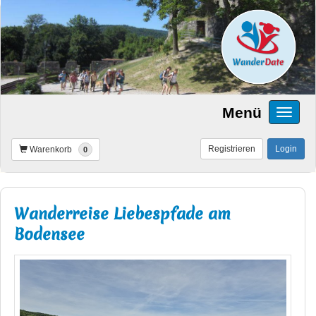
Menü
Registrieren
Login
Warenkorb
0
Wanderreise Liebespfade am
Bodensee