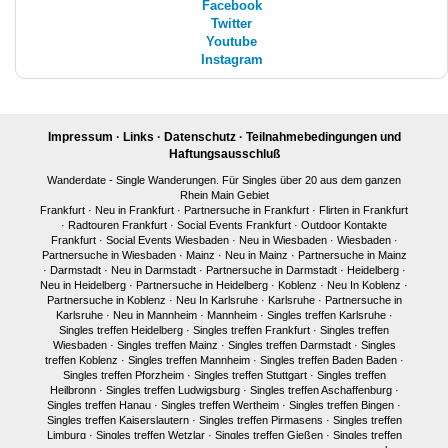
Facebook
Twitter
Youtube
Instagram
Impressum
·
Links
·
Datenschutz
·
Teilnahmebedingungen und
Haftungsausschluß
Wanderdate - Single Wanderungen. Für Singles über 20 aus dem ganzen
Rhein Main Gebiet
Frankfurt
·
Neu in Frankfurt
·
Partnersuche in Frankfurt
·
Flirten in Frankfurt
·
Radtouren Frankfurt
·
Social Events Frankfurt
·
Outdoor Kontakte
Frankfurt
·
Social Events Wiesbaden
·
Neu in Wiesbaden
·
Wiesbaden
·
Partnersuche in Wiesbaden
·
Mainz
·
Neu in Mainz
·
Partnersuche in Mainz
·
Darmstadt
·
Neu in Darmstadt
·
Partnersuche in Darmstadt
·
Heidelberg
·
Neu in Heidelberg
·
Partnersuche in Heidelberg
·
Koblenz
·
Neu In Koblenz
·
Partnersuche in Koblenz
·
Neu In Karlsruhe
·
Karlsruhe
·
Partnersuche in
Karlsruhe
·
Neu in Mannheim
·
Mannheim
·
Singles treffen Karlsruhe
·
Singles treffen Heidelberg
·
Singles treffen Frankfurt
·
Singles treffen
Wiesbaden
·
Singles treffen Mainz
·
Singles treffen Darmstadt
·
Singles
treffen Koblenz
·
Singles treffen Mannheim
·
Singles treffen Baden Baden
·
Singles treffen Pforzheim
·
Singles treffen Stuttgart
·
Singles treffen
Heilbronn
·
Singles treffen Ludwigsburg
·
Singles treffen Aschaffenburg
·
Singles treffen Hanau
·
Singles treffen Wertheim
·
Singles treffen Bingen
·
Singles treffen Kaiserslautern
·
Singles treffen Pirmasens
·
Singles treffen
Limburg
·
Singles treffen Wetzlar
·
Singles treffen Gießen
·
Singles treffen