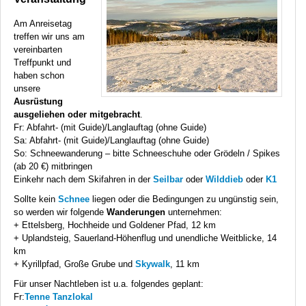
Am Anreisetag
treffen wir uns am
vereinbarten
Treffpunkt und
haben schon
unsere
Ausrüstung
ausgeliehen oder mitgebracht
.
Fr: Abfahrt- (mit Guide)/Langlauftag (ohne Guide)
Sa: Abfahrt- (mit Guide)/Langlauftag (ohne Guide)
So: Schneewanderung – bitte Schneeschuhe oder Grödeln / Spikes
(ab 20 €) mitbringen
Einkehr nach dem Skifahren in der
Seilbar
oder
Wilddieb
oder
K1
Sollte kein
Schnee
liegen oder die Bedingungen zu ungünstig sein,
so werden wir folgende
Wanderungen
unternehmen:
+ Ettelsberg, Hochheide und Goldener Pfad, 12 km
+ Uplandsteig, Sauerland-Höhenflug und unendliche Weitblicke, 14
km
+ Kyrillpfad, Große Grube und
Skywalk
, 11 km
Für unser Nachtleben ist u.a. folgendes geplant:
Fr:
Tenne Tanzlokal