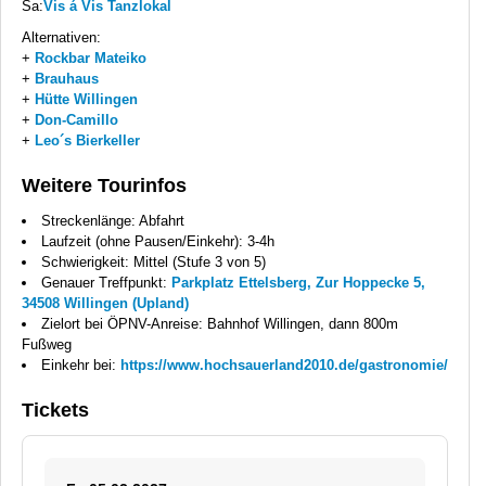
Sa:
Vis á Vis Tanzlokal
Alternativen:
+
Rockbar Mateiko
+
Brauhaus
+
Hütte Willingen
+
Don-Camillo
+
Leo´s Bierkeller
Weitere Tourinfos
Streckenlänge: Abfahrt
Laufzeit (ohne Pausen/Einkehr): 3-4h
Schwierigkeit: Mittel (Stufe 3 von 5)
Genauer Treffpunkt:
Parkplatz Ettelsberg, Zur Hoppecke 5,
34508 Willingen (Upland)
Zielort bei ÖPNV-Anreise: Bahnhof Willingen, dann 800m
Fußweg
Einkehr bei:
https://www.hochsauerland2010.de/gastronomie/
Tickets