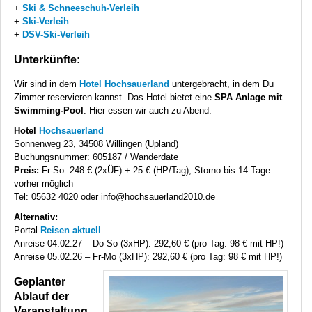
+
Ski & Schneeschuh-Verleih
+
Ski-Verleih
+
DSV
-Ski-Verleih
Unterkünfte:
Wir sind in dem
Hotel Hochsauerland
untergebracht, in dem Du
Zimmer reservieren kannst. Das Hotel bietet eine
SPA
Anlage mit
Swimming-Pool
. Hier essen wir auch zu Abend.
Hotel
Hochsauerland
Sonnenweg 23, 34508 Willingen (Upland)
Buchungsnummer: 605187 / Wanderdate
Preis:
Fr-So: 248 € (2xÜF) + 25 € (HP/Tag), Storno bis 14 Tage
vorher möglich
Tel: 05632 4020 oder info@hochsauerland2010.de
Alternativ:
Portal
Reisen aktuell
Anreise 04.02.27 – Do-So (3xHP): 292,60 € (pro Tag: 98 € mit HP!)
Anreise 05.02.26 – Fr-Mo (3xHP): 292,60 € (pro Tag: 98 € mit HP!)
Geplanter
Ablauf der
Veranstaltung