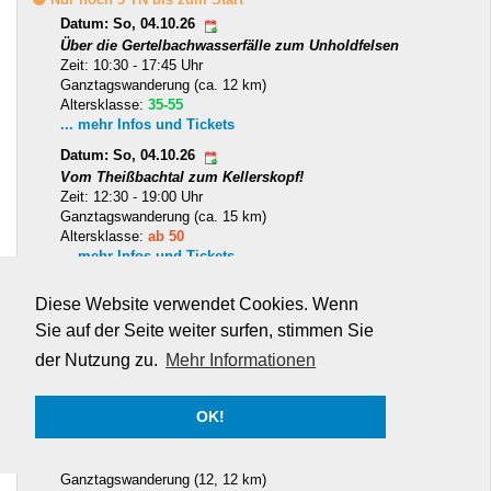
Datum: So, 04.10.26
Über die Gertelbachwasserfälle zum Unholdfelsen
Zeit: 10:30 - 17:45 Uhr
Ganztagswanderung (ca. 12 km)
Altersklasse:
35-55
... mehr Infos und Tickets
Datum: So, 04.10.26
Vom Theißbachtal zum Kellerskopf!
Zeit: 12:30 - 19:00 Uhr
Ganztagswanderung (ca. 15 km)
Altersklasse:
ab 50
... mehr Infos und Tickets
Datum: Sa, 10.10.- So, 11.10.26
Diese Website verwendet Cookies. Wenn
Rodalben Felsentour Wochenende (Pirmasens)
Zeit: 10:30 - 17:00 Uhr
Sie auf der Seite weiter surfen, stimmen Sie
Ganztagswanderung (15 / 15 km)
der Nutzung zu.
Mehr Informationen
Altersklasse:
ab 40
... mehr Infos und Tickets
OK!
Datum: Sa, 17.10.- So, 18.10.26
Die Battertfelsen und Gertelbachwasserfälle
Zeit: 10:30 - 17:15 Uhr
Ganztagswanderung (12, 12 km)