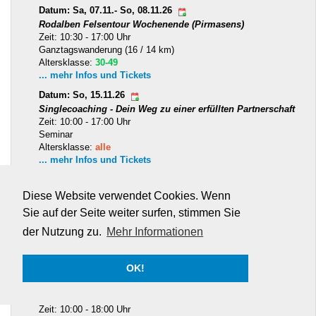
Datum: Sa, 07.11.- So, 08.11.26
Rodalben Felsentour Wochenende (Pirmasens)
Zeit: 10:30 - 17:00 Uhr
Ganztagswanderung (16 / 14 km)
Altersklasse:
30-49
... mehr Infos und Tickets
Datum: So, 15.11.26
Singlecoaching - Dein Weg zu einer erfüllten Partnerschaft
Zeit: 10:00 - 17:00 Uhr
Seminar
Altersklasse:
alle
... mehr Infos und Tickets
🟡 Nur noch 2 TN bis zum Start
Diese Website verwendet Cookies. Wenn
Datum: So, 27.12.- So, 03.01.27
Genusswandern auf Mallorca
Sie auf der Seite weiter surfen, stimmen Sie
Zeit: 15:10 - 12:00 Uhr
der Nutzung zu.
Mehr Informationen
Genußwanderung (2-12 km)
Altersklasse:
ab 40
... mehr Infos und Tickets
OK!
Datum: Do, 07.01.- Mo, 11.01.27
Singlewandern in Schwedisch Lappland
Zeit: 10:00 - 18:00 Uhr