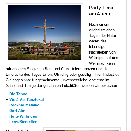
Party-Time
am Abend
Nach einem
erlebnisreichen
Tag in der Natur
wartet das
lebendige
Nachtleben von
Willingen auf uns.
Wer mag, kann
mit anderen Singles in Bars und Clubs feiern, tanzen und die
Eindrücke des Tages teilen. Ob ruhig oder gesellig – hier findest du
Gleichgesinnte für gemeinsame, unvergessliche Momente im
Sauerland. Einige der genannten Lokalitäten werden wir besuchen.
+
Die Tenne
+
Vis á Vis Tanzlokal
+
Rockbar Mateiko
+
Dorf-Alm
+
Hütte Willingen
+
Leos-Bierkeller