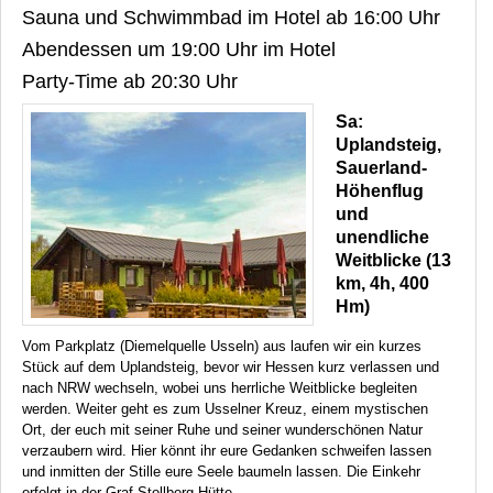
Sauna und Schwimmbad im Hotel ab 16:00 Uhr
Abendessen um 19:00 Uhr im Hotel
Party-Time ab 20:30 Uhr
Sa:
Uplandsteig,
Sauerland-
Höhenflug
und
unendliche
Weitblicke (13
km, 4h, 400
Hm)
Vom Parkplatz (Diemelquelle Usseln) aus laufen wir ein kurzes
Stück auf dem Uplandsteig, bevor wir Hessen kurz verlassen und
nach
NRW
wechseln, wobei uns herrliche Weitblicke begleiten
werden. Weiter geht es zum Usselner Kreuz, einem mystischen
Ort, der euch mit seiner Ruhe und seiner wunderschönen Natur
verzaubern wird. Hier könnt ihr eure Gedanken schweifen lassen
und inmitten der Stille eure Seele baumeln lassen. Die Einkehr
erfolgt in der Graf Stollberg Hütte.