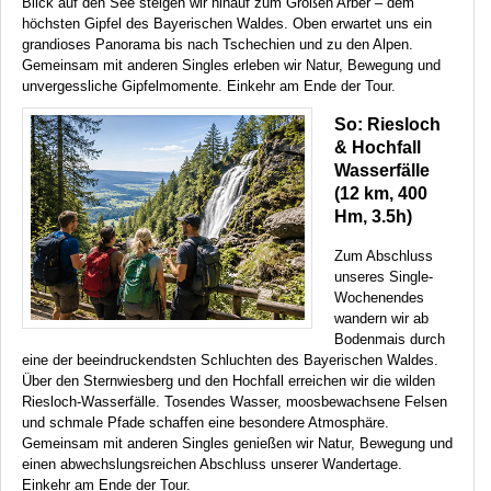
Blick auf den See steigen wir hinauf zum Großen Arber – dem
höchsten Gipfel des Bayerischen Waldes. Oben erwartet uns ein
grandioses Panorama bis nach Tschechien und zu den Alpen.
Gemeinsam mit anderen Singles erleben wir Natur, Bewegung und
unvergessliche Gipfelmomente. Einkehr am Ende der Tour.
So: Riesloch
& Hochfall
Wasserfälle
(12 km, 400
Hm, 3.5h)
Zum Abschluss
unseres Single-
Wochenendes
wandern wir ab
Bodenmais durch
eine der beeindruckendsten Schluchten des Bayerischen Waldes.
Über den Sternwiesberg und den Hochfall erreichen wir die wilden
Riesloch-Wasserfälle. Tosendes Wasser, moosbewachsene Felsen
und schmale Pfade schaffen eine besondere Atmosphäre.
Gemeinsam mit anderen Singles genießen wir Natur, Bewegung und
einen abwechslungsreichen Abschluss unserer Wandertage.
Einkehr am Ende der Tour.