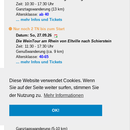
Zeit: 10:30 - 17:30 Uhr
Ganztagswanderung (13 km)
Altersklasse:
ab 40
... mehr Infos und Tickets
🟡 Nur noch 2 TN bis zum Start
Datum: So, 27.09.26
Die WeinTour am Rhein von Eltville nach Schierstein
Zeit: 11:30 - 17:30 Uhr
Genußwanderung (ca. 9 km)
Altersklasse:
40-65
... mehr Infos und Tickets
🟡 Nur noch 3 TN bis zum Start
Datum: Sa, 03.10.- So, 04.10.26
Diese Website verwendet Cookies. Wenn
Wandern rund um Murnau am Staffelsee
Sie auf der Seite weiter surfen, stimmen Sie
Zeit: 10:00 - 17:00 Uhr
Ganztagswanderung (12,11)
der Nutzung zu.
Mehr Informationen
Altersklasse:
ab 40
... mehr Infos und Tickets
OK!
Datum: Sa, 03.10.- Sa, 10.10.26
Ibiza Wanderreise - Trails und Flirts
Zeit: 12:00 - 08:00 Uhr
Ganztagswanderung (5-10 km)