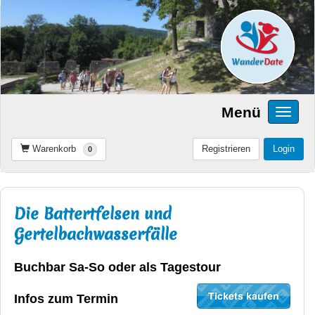
Menü
Warenkorb
Registrieren
Login
0
Die Battertfelsen und
Gertelbachwasserfälle
Buchbar Sa-So oder als Tagestour
Infos zum Termin