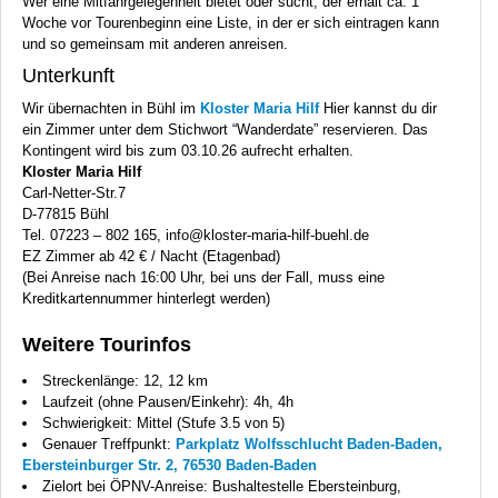
Wer eine Mitfahrgelegenheit bietet oder sucht, der erhält ca. 1
Woche vor Tourenbeginn eine Liste, in der er sich eintragen kann
und so gemeinsam mit anderen anreisen.
Unterkunft
Wir übernachten in Bühl im
Kloster Maria Hilf
Hier kannst du dir
ein Zimmer unter dem Stichwort “Wanderdate” reservieren. Das
Kontingent wird bis zum 03.10.26 aufrecht erhalten.
Kloster Maria Hilf
Carl-Netter-Str.7
D-77815 Bühl
Tel. 07223 – 802 165, info@kloster-maria-hilf-buehl.de
EZ Zimmer ab 42 € / Nacht (Etagenbad)
(Bei Anreise nach 16:00 Uhr, bei uns der Fall, muss eine
Kreditkartennummer hinterlegt werden)
Weitere Tourinfos
Streckenlänge: 12, 12 km
Laufzeit (ohne Pausen/Einkehr): 4h, 4h
Schwierigkeit: Mittel (Stufe 3.5 von 5)
Genauer Treffpunkt:
Parkplatz Wolfsschlucht Baden-Baden,
Ebersteinburger Str. 2, 76530 Baden-Baden
Zielort bei ÖPNV-Anreise: Bushaltestelle Ebersteinburg,