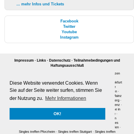
... mehr Infos und Tickets
Facebook
Twitter
Youtube
Instagram
Impressum
·
Links
·
Datenschutz
·
Teilnahmebedingungen und
Haftungsausschluß
Wanderdate - Single Wanderungen. Für Singles über 20 aus dem ganzen
Rhein Main Gebiet
Frankfurt
·
Neu in Frankfurt
·
Partnersuche in Frankfurt
·
Flirten in Frankfurt
Diese Website verwendet Cookies. Wenn
·
Radtouren Frankfurt
·
Social Events Frankfurt
·
Outdoor Kontakte
Sie auf der Seite weiter surfen, stimmen Sie
Frankfurt
·
Social Events Wiesbaden
·
Neu in Wiesbaden
·
Wiesbaden
·
Partnersuche in Wiesbaden
·
Mainz
·
Neu in Mainz
·
Partnersuche in Mainz
der Nutzung zu.
Mehr Informationen
·
Darmstadt
·
Neu in Darmstadt
·
Partnersuche in Darmstadt
·
Heidelberg
·
Neu in Heidelberg
·
Partnersuche in Heidelberg
·
Koblenz
·
Neu In Koblenz
·
Partnersuche in Koblenz
·
Neu In Karlsruhe
·
Karlsruhe
·
Partnersuche in
OK!
Karlsruhe
·
Neu in Mannheim
·
Mannheim
·
Singles treffen Karlsruhe
·
Singles treffen Heidelberg
·
Singles treffen Frankfurt
·
Singles treffen
Wiesbaden
·
Singles treffen Mainz
·
Singles treffen Darmstadt
·
Singles
treffen Koblenz
·
Singles treffen Mannheim
·
Singles treffen Baden Baden
·
Singles treffen Pforzheim
·
Singles treffen Stuttgart
·
Singles treffen