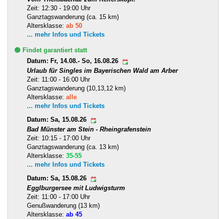
Zeit: 12:30 - 19:00 Uhr
Ganztagswanderung (ca. 15 km)
Altersklasse:
ab 50
... mehr Infos und Tickets
🟢 Findet garantiert statt
Datum: Fr, 14.08.- So, 16.08.26
Urlaub für Singles im Bayerischen Wald am Arber
Zeit: 11:00 - 16:00 Uhr
Ganztagswanderung (10,13,12 km)
Altersklasse:
alle
... mehr Infos und Tickets
Datum: Sa, 15.08.26
Bad Münster am Stein - Rheingrafenstein
Zeit: 10:15 - 17:00 Uhr
Ganztagswanderung (ca. 13 km)
Altersklasse:
35-55
... mehr Infos und Tickets
Datum: Sa, 15.08.26
Egglburgersee mit Ludwigsturm
Zeit: 11:00 - 17:00 Uhr
Genußwanderung (13 km)
Altersklasse:
ab 45