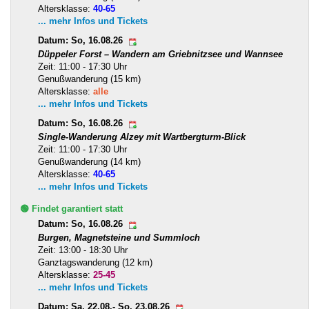
Altersklasse:
40-65
... mehr Infos und Tickets
Datum: So, 16.08.26
Düppeler Forst – Wandern am Griebnitzsee und Wannsee
Zeit: 11:00 - 17:30 Uhr
Genußwanderung (15 km)
Altersklasse:
alle
... mehr Infos und Tickets
Datum: So, 16.08.26
Single-Wanderung Alzey mit Wartbergturm-Blick
Zeit: 11:00 - 17:30 Uhr
Genußwanderung (14 km)
Altersklasse:
40-65
... mehr Infos und Tickets
🟢 Findet garantiert statt
Datum: So, 16.08.26
Burgen, Magnetsteine und Summloch
Zeit: 13:00 - 18:30 Uhr
Ganztagswanderung (12 km)
Altersklasse:
25-45
... mehr Infos und Tickets
Datum: Sa, 22.08.- So, 23.08.26