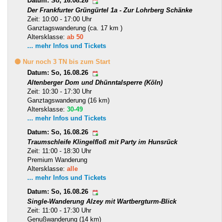
Datum: So, 16.08.26
Der Frankfurter Grüngürtel 1a - Zur Lohrberg Schänke
Zeit: 10:00 - 17:00 Uhr
Ganztagswanderung (ca. 17 km )
Altersklasse:
ab 50
... mehr Infos und Tickets
🟡 Nur noch 3 TN bis zum Start
Datum: So, 16.08.26
Altenberger Dom und Dhünntalsperre (Köln)
Zeit: 10:30 - 17:30 Uhr
Ganztagswanderung (16 km)
Altersklasse:
30-49
... mehr Infos und Tickets
Datum: So, 16.08.26
Traumschleife Klingelfloß mit Party im Hunsrück
Zeit: 11:00 - 18:30 Uhr
Premium Wanderung
Altersklasse:
alle
... mehr Infos und Tickets
Datum: So, 16.08.26
Single-Wanderung Alzey mit Wartbergturm-Blick
Zeit: 11:00 - 17:30 Uhr
Genußwanderung (14 km)