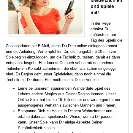
Melde Dich an
und spiele
mit!
In der Regel
erhältst Du
spätestens am
Tag des Spiels die
Zugangsdaten per E-Mail, damit Du Dich online einloggen kannst
und die Anleitung. Wir empfehlen Dir, dich ungefähr 5-10 min vor
Spielbeginn einzuloggen, um die Technik zu testen, damit es dann
entspannt losgeht. Hier kannst Du auch schon mit den anderen
Teilnehmern Kontakt aufnehmen, die ebenfalls schon eingeloggt
sind. Zu Beginn geht unser Spieleleiter, dann noch einmal die
Technik mit Dir durch. Hier noch einmal Deine Vorteile:
Lerne bei unserem spannenden Wanderdate Spiel des
Lebens andere Singles aus Deiner Region kennen! Unser
Online Spiel hat bis zu 16 Teilnehmer und wir sorgen für ein
ausgewogenes Verhältnis zwischen Männern und Frauen.
Entspanne Dich zu Hause in Deinem Wohnzimmer und
erfahre dabei auf spielerische Weise, wer zu Dir passen
kann. Unser Spiel kann Dir einige Aspekte Deiner
Persönlichkeit zeigen.