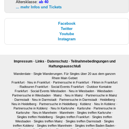
Altersklasse:
ab 40
... mehr Infos und Tickets
Facebook
Twitter
Youtube
Instagram
Impressum
·
Links
·
Datenschutz
·
Teilnahmebedingungen und
Haftungsausschluß
Wanderdate - Single Wanderungen. Für Singles über 20 aus dem ganzen
Rhein Main Gebiet
Frankfurt
·
Neu in Frankfurt
·
Partnersuche in Frankfurt
·
Flirten in Frankfurt
·
Radtouren Frankfurt
·
Social Events Frankfurt
·
Outdoor Kontakte
Frankfurt
·
Social Events Wiesbaden
·
Neu in Wiesbaden
·
Wiesbaden
·
Partnersuche in Wiesbaden
·
Mainz
·
Neu in Mainz
·
Partnersuche in Mainz
·
Darmstadt
·
Neu in Darmstadt
·
Partnersuche in Darmstadt
·
Heidelberg
·
Neu in Heidelberg
·
Partnersuche in Heidelberg
·
Koblenz
·
Neu In Koblenz
·
Partnersuche in Koblenz
·
Neu In Karlsruhe
·
Karlsruhe
·
Partnersuche in
Karlsruhe
·
Neu in Mannheim
·
Mannheim
·
Singles treffen Karlsruhe
·
Singles treffen Heidelberg
·
Singles treffen Frankfurt
·
Singles treffen
Wiesbaden
·
Singles treffen Mainz
·
Singles treffen Darmstadt
·
Singles
treffen Koblenz
·
Singles treffen Mannheim
·
Singles treffen Baden Baden
·