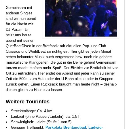
Gemeinsam mit
anderen Singles
sind wir nun bereit
für die Nacht mit
DJ Param. Er
heizt uns heute
abend mit seiner
QuerBeatDisco in der Brotfabrik mit aktuellen Pop- und Club
Classics und WorldBeat so richtig ein. Hier gibt es jeden Monat
neben bekannter Musik auch vergessene bzw. noch nie gehörte
musikalische Klangperlen, die gut in die Beine gehen! Gemeinsam
tanzen macht einfach mehr Spaß. Der
Eintritt
zur Brotfabrik ist vor
Ort zu entrichten
. Hier endet der Abend und jeder kann zu seiner
Zeit die 500m zum Auto oder der U-Bahn alleine oder in Gruppen
zurück gehen. Einen Rucksack braucht man heute nicht – deshalb
diesen gleich zu Hause zu lassen.
Weitere Tourinfos
Streckenlänge: Ca. 4 km
Laufzeit (ohne Pausen/Einkehr): ca. 1.5 h
Schwierigkeit: Leicht (Stufe 1 von 5)
Genauer Treffpunkt:
Parkplatz Brentanobad, Ludwig-