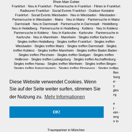
Rhein Main Gebiet
Frankfurt
·
Neu in Frankfurt
·
Partnersuche in Frankfurt
·
Flirten in Frankfurt
·
Radtouren Frankfurt
·
Social Events Frankfurt
·
Outdoor Kontakte
Frankfurt
·
Social Events Wiesbaden
·
Neu in Wiesbaden
·
Wiesbaden
·
Partnersuche in Wiesbaden
·
Mainz
·
Neu in Mainz
·
Partnersuche in Mainz
·
Darmstadt
·
Neu in Darmstadt
·
Partnersuche in Darmstadt
·
Heidelberg
·
Neu in Heidelberg
·
Partnersuche in Heidelberg
·
Koblenz
·
Neu In Koblenz
·
Partnersuche in Koblenz
·
Neu In Karlsruhe
·
Karlsruhe
·
Partnersuche in
Karlsruhe
·
Neu in Mannheim
·
Mannheim
·
Singles treffen Karlsruhe
·
Singles treffen Heidelberg
·
Singles treffen Frankfurt
·
Singles treffen
Wiesbaden
·
Singles treffen Mainz
·
Singles treffen Darmstadt
·
Singles
treffen Koblenz
·
Singles treffen Mannheim
·
Singles treffen Baden Baden
·
Singles treffen Pforzheim
·
Singles treffen Stuttgart
·
Singles treffen
Heilbronn
·
Singles treffen Ludwigsburg
·
Singles treffen Aschaffenburg
·
Singles treffen Hanau
·
Singles treffen Wertheim
·
Singles treffen Bingen
·
Singles treffen Kaiserslautern
·
Singles treffen Pirmasens
·
Singles treffen
Limburg
·
Singles treffen Wetzlar
·
Singles treffen Gießen
·
Singles treffen
Bonn
·
Singles treffen Köln
·
Singles treffen Siegen
·
Singles treffen Marburg
Diese Website verwendet Cookies. Wenn
·
Singles treffen Würzburg
·
Singles treffen Fulda
·
Singles treffen Idar-
Oberstein
·
Neu in München
·
Singles treffen München
·
Single Party
Sie auf der Seite weiter surfen, stimmen Sie
München
·
Single Treffen Pfalz
·
Singles München
·
Neu in Berlin
·
Singles
treffen Berlin
·
Single Party Berlin
·
Singles Berlin
·
Singles Regensburg
der Nutzung zu.
Mehr Informationen
Single Männer Frankfurt
·
Single Frauen Frankfurt
·
Single Männer
Darmstadt
·
Single Frauen Darmstadt
·
Single Männer Mainz
·
Single
Frauen Mainz
·
Single Frauen Wiesbaden
·
Single Frauen Heidelberg
·
OK!
Single Frauen
·
Single Männer
·
Singles in Karlsruhe
·
Singles in Mannheim
·
Single Frauen Marburg
·
Single Frauen Siegen
·
Single Männer Heidelberg
Traumpartner in Frankfurt
·
Traumpartner in Darmstadt
·
Traumpartner in
Mainz
·
Traumpartner in Wiesbaden
·
Traumpartner in Heidelberg
·
Traumpartner in München