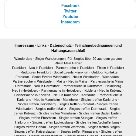
Facebook
Twitter
Youtube
Instagram
Impressum
·
Links
·
Datenschutz
·
Teilnahmebedingungen und
Haftungsausschluß
Wanderdate - Single Wanderungen. Für Singles über 20 aus dem ganzen
Rhein Main Gebiet
Frankfurt
·
Neu in Frankfurt
·
Partnersuche in Frankfurt
·
Flirten in Frankfurt
·
Radtouren Frankfurt
·
Social Events Frankfurt
·
Outdoor Kontakte
Frankfurt
·
Social Events Wiesbaden
·
Neu in Wiesbaden
·
Wiesbaden
·
Partnersuche in Wiesbaden
·
Mainz
·
Neu in Mainz
·
Partnersuche in Mainz
·
Darmstadt
·
Neu in Darmstadt
·
Partnersuche in Darmstadt
·
Heidelberg
·
Neu in Heidelberg
·
Partnersuche in Heidelberg
·
Koblenz
·
Neu In Koblenz
·
Partnersuche in Koblenz
·
Neu In Karlsruhe
·
Karlsruhe
·
Partnersuche in
Karlsruhe
·
Neu in Mannheim
·
Mannheim
·
Singles treffen Karlsruhe
·
Singles treffen Heidelberg
·
Singles treffen Frankfurt
·
Singles treffen
Wiesbaden
·
Singles treffen Mainz
·
Singles treffen Darmstadt
·
Singles
treffen Koblenz
·
Singles treffen Mannheim
·
Singles treffen Baden Baden
·
Singles treffen Pforzheim
·
Singles treffen Stuttgart
·
Singles treffen
Heilbronn
·
Singles treffen Ludwigsburg
·
Singles treffen Aschaffenburg
·
Singles treffen Hanau
·
Singles treffen Wertheim
·
Singles treffen Bingen
·
Singles treffen Kaiserslautern
·
Singles treffen Pirmasens
·
Singles treffen