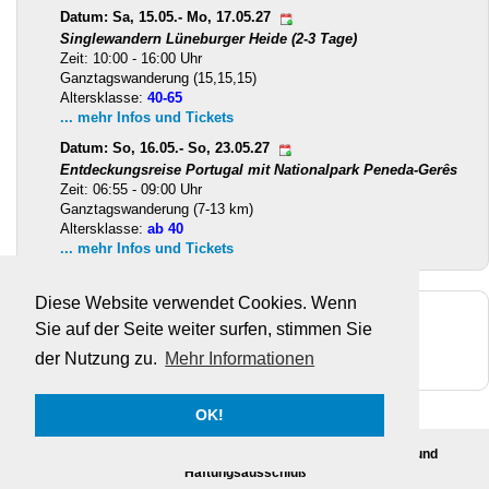
Datum: Sa, 15.05.- Mo, 17.05.27
Singlewandern Lüneburger Heide (2-3 Tage)
Zeit: 10:00 - 16:00 Uhr
Ganztagswanderung (15,15,15)
Altersklasse:
40-65
... mehr Infos und Tickets
Datum: So, 16.05.- So, 23.05.27
Entdeckungsreise Portugal mit Nationalpark Peneda-Gerês
Zeit: 06:55 - 09:00 Uhr
Ganztagswanderung (7-13 km)
Altersklasse:
ab 40
... mehr Infos und Tickets
Diese Website verwendet Cookies. Wenn
Facebook
Sie auf der Seite weiter surfen, stimmen Sie
Twitter
Youtube
der Nutzung zu.
Mehr Informationen
Instagram
OK!
Impressum
·
Links
·
Datenschutz
·
Teilnahmebedingungen und
Haftungsausschluß