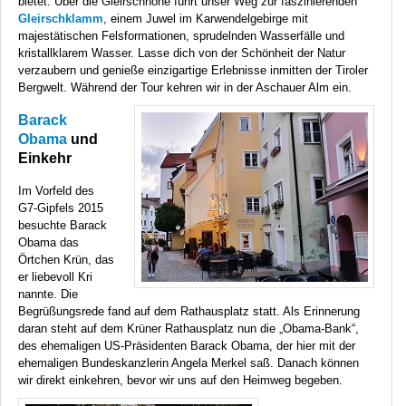
bietet. Über die Gleirschhöhe führt unser Weg zur faszinierenden
Gleirschklamm
, einem Juwel im Karwendelgebirge mit
majestätischen Felsformationen, sprudelnden Wasserfälle und
kristallklarem Wasser. Lasse dich von der Schönheit der Natur
verzaubern und genieße einzigartige Erlebnisse inmitten der Tiroler
Bergwelt. Während der Tour kehren wir in der Aschauer Alm ein.
Barack
Obama
und
Einkehr
Im Vorfeld des
G7-Gipfels 2015
besuchte Barack
Obama das
Örtchen Krün, das
er liebevoll Kri
nannte. Die
Begrüßungsrede fand auf dem Rathausplatz statt. Als Erinnerung
daran steht auf dem Krüner Rathausplatz nun die „Obama-Bank“,
des ehemaligen US-Präsidenten Barack Obama, der hier mit der
ehemaligen Bundeskanzlerin Angela Merkel saß. Danach können
wir direkt einkehren, bevor wir uns auf den Heimweg begeben.