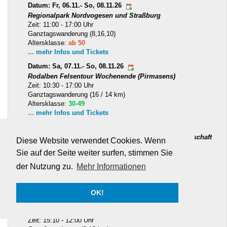
Datum: Fr, 06.11.- So, 08.11.26
Regionalpark Nordvogesen und Straßburg
Zeit: 11:00 - 17:00 Uhr
Ganztagswanderung (8,16,10)
Altersklasse:
ab 50
... mehr Infos und Tickets
Datum: Sa, 07.11.- So, 08.11.26
Rodalben Felsentour Wochenende (Pirmasens)
Zeit: 10:30 - 17:00 Uhr
Ganztagswanderung (16 / 14 km)
Altersklasse:
30-49
... mehr Infos und Tickets
Datum: So, 15.11.26
Singlecoaching - Dein Weg zu einer erfüllten Partnerschaft
Diese Website verwendet Cookies. Wenn
Zeit: 10:00 - 17:00 Uhr
Sie auf der Seite weiter surfen, stimmen Sie
Seminar
Altersklasse:
alle
der Nutzung zu.
Mehr Informationen
... mehr Infos und Tickets
🟡 Nur noch 2 TN bis zum Start
OK!
Datum: So, 27.12.- So, 03.01.27
Genusswandern auf Mallorca
Zeit: 15:10 - 12:00 Uhr