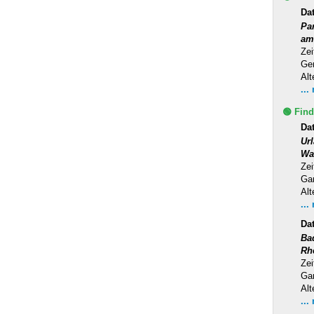
Da
Pa
am
Zei
Ge
Alt
...
🟢 Find
Dat
Ur
Wa
Zei
Ga
Alt
...
Da
Ba
Rh
Zei
Ga
Alt
...