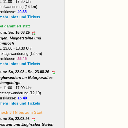
t: 11:00 - 17:30 Uhr
nußwanderung (14 km)
ersklasse:
40-65
 mehr Infos und Tickets
et garantiert statt
tum: So, 16.08.26
rgen, Magnetsteine und
mmloch
t: 13:00 - 18:30 Uhr
nztagswanderung (12 km)
ersklasse:
25-45
 mehr Infos und Tickets
um: Sa, 22.08.- So, 23.08.26
nglewandern im Naturparadies
ebengebirge
t: 11:00 - 17:00 Uhr
nztagswanderung (12,10)
ersklasse:
ab 40
 mehr Infos und Tickets
 noch 3 TN bis zum Start
tum: Sa, 22.08.26
arstrand und Englischer Garten