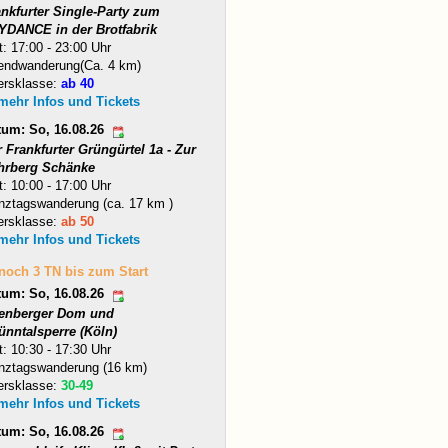
ankfurter Single-Party zum
YDANCE in der Brotfabrik
t: 17:00 - 23:00 Uhr
endwanderung(Ca. 4 km)
ersklasse:
ab 40
 mehr Infos und Tickets
tum: So, 16.08.26
 Frankfurter Grüngürtel 1a - Zur
hrberg Schänke
t: 10:00 - 17:00 Uhr
nztagswanderung (ca. 17 km )
ersklasse:
ab 50
 mehr Infos und Tickets
 noch 3 TN bis zum Start
tum: So, 16.08.26
tenberger Dom und
ünntalsperre (Köln)
t: 10:30 - 17:30 Uhr
nztagswanderung (16 km)
ersklasse:
30-49
 mehr Infos und Tickets
tum: So, 16.08.26