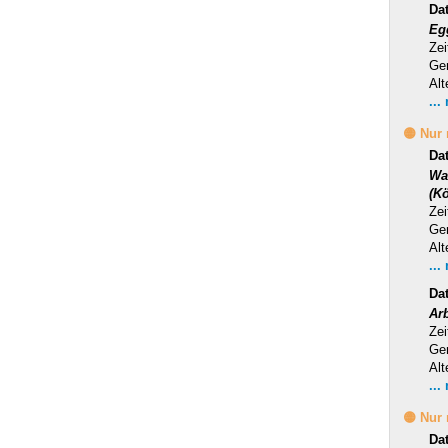
Da
Eg
Zei
Ge
Alt
...
🟡 Nur
Da
Wa
(Kö
Zei
Ge
Alt
...
Da
Ar
Zei
Ge
Alt
...
🟡 Nur
Da