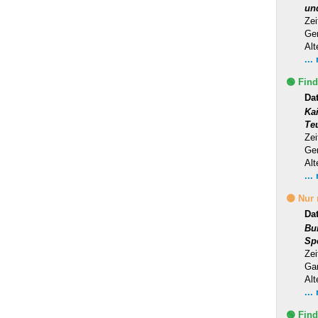
un
Zei
Ge
Alt
...
🟢 Find
Da
Ka
Te
Zei
Ge
Alt
...
🟡 Nur
Da
Bu
Sp
Zei
Ga
Alt
...
🟢 Find