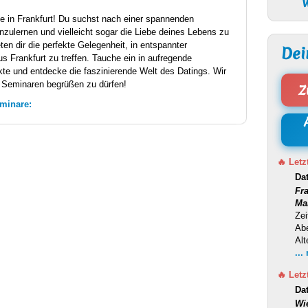
W
e in Frankfurt! Du suchst nach einer spannenden
ulernen und vielleicht sogar die Liebe deines Lebens zu
en dir die perfekte Gelegenheit, in entspannter
Dei
s Frankfurt zu treffen. Tauche ein in aufregende
te und entdecke die faszinierende Welt des Datings. Wir
n Seminaren begrüßen zu dürfen!
Z
minare:
🔥 Letz
Da
Fr
Ma
Zei
Ab
Alt
...
🔥 Letz
Da
Wi