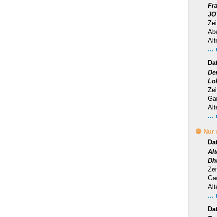
Fr
JO
Zei
Ab
Alt
...
Da
Der
Lo
Zei
Ga
Alt
...
🟡 Nur
Da
Al
Dh
Zei
Ga
Alt
...
Da