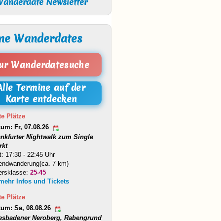
anderdate Newsletter
ne Wanderdates
ur Wanderdatesuche
Alle Termine auf der
Karte entdecken
te Plätze
tum: Fr, 07.08.26
ankfurter Nightwalk zum Single
rkt
t: 17:30 - 22:45 Uhr
endwanderung(ca. 7 km)
ersklasse:
25-45
 mehr Infos und Tickets
te Plätze
tum: Sa, 08.08.26
esbadener Neroberg, Rabengrund