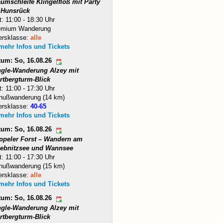
umschleife Klingelfloß mit Party
 Hunsrück
t: 11:00 - 18:30 Uhr
emium Wanderung
ersklasse:
alle
 mehr Infos und Tickets
tum: So, 16.08.26
ngle-Wanderung Alzey mit
rtbergturm-Blick
t: 11:00 - 17:30 Uhr
nußwanderung (14 km)
ersklasse:
40-65
 mehr Infos und Tickets
tum: So, 16.08.26
ppeler Forst – Wandern am
iebnitzsee und Wannsee
t: 11:00 - 17:30 Uhr
nußwanderung (15 km)
ersklasse:
alle
 mehr Infos und Tickets
tum: So, 16.08.26
ngle-Wanderung Alzey mit
rtbergturm-Blick