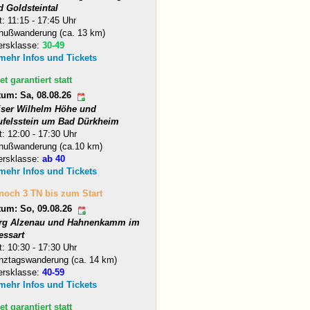
d Goldsteintal
t: 11:15 - 17:45 Uhr
nußwanderung (ca. 13 km)
ersklasse:
30-49
 mehr Infos und Tickets
et garantiert statt
tum: Sa, 08.08.26
iser Wilhelm Höhe und
ufelsstein um Bad Dürkheim
t: 12:00 - 17:30 Uhr
nußwanderung (ca.10 km)
ersklasse:
ab 40
 mehr Infos und Tickets
 noch 3 TN bis zum Start
tum: So, 09.08.26
rg Alzenau und Hahnenkamm im
essart
t: 10:30 - 17:30 Uhr
nztagswanderung (ca. 14 km)
ersklasse:
40-59
 mehr Infos und Tickets
et garantiert statt