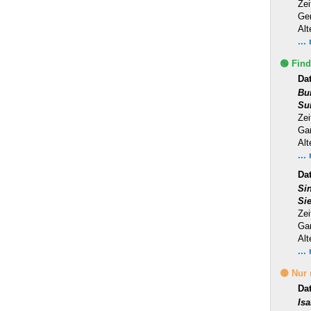
Zei
Ge
Alt
...
🟢 Find
Da
Bu
Su
Zei
Ga
Alt
...
Dat
Si
Si
Zei
Ga
Alt
...
🟡 Nur
Da
Is