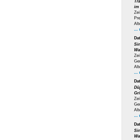
Tra
im
Zei
Pr
Alt
...
Da
Si
Wa
Zei
Ge
Alt
...
Da
Dü
Gr
Zei
Ge
Alt
...
Da
Si
Wa