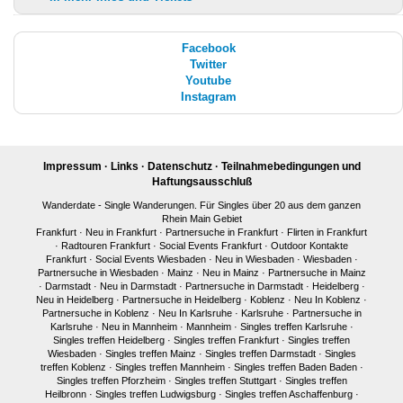
Facebook
Twitter
Youtube
Instagram
Impressum
·
Links
·
Datenschutz
·
Teilnahmebedingungen und
Haftungsausschluß
Wanderdate - Single Wanderungen. Für Singles über 20 aus dem ganzen
Rhein Main Gebiet
Frankfurt
·
Neu in Frankfurt
·
Partnersuche in Frankfurt
·
Flirten in Frankfurt
·
Radtouren Frankfurt
·
Social Events Frankfurt
·
Outdoor Kontakte
Frankfurt
·
Social Events Wiesbaden
·
Neu in Wiesbaden
·
Wiesbaden
·
Partnersuche in Wiesbaden
·
Mainz
·
Neu in Mainz
·
Partnersuche in Mainz
·
Darmstadt
·
Neu in Darmstadt
·
Partnersuche in Darmstadt
·
Heidelberg
·
Neu in Heidelberg
·
Partnersuche in Heidelberg
·
Koblenz
·
Neu In Koblenz
·
Partnersuche in Koblenz
·
Neu In Karlsruhe
·
Karlsruhe
·
Partnersuche in
Karlsruhe
·
Neu in Mannheim
·
Mannheim
·
Singles treffen Karlsruhe
·
Singles treffen Heidelberg
·
Singles treffen Frankfurt
·
Singles treffen
Wiesbaden
·
Singles treffen Mainz
·
Singles treffen Darmstadt
·
Singles
treffen Koblenz
·
Singles treffen Mannheim
·
Singles treffen Baden Baden
·
Singles treffen Pforzheim
·
Singles treffen Stuttgart
·
Singles treffen
Heilbronn
·
Singles treffen Ludwigsburg
·
Singles treffen Aschaffenburg
·